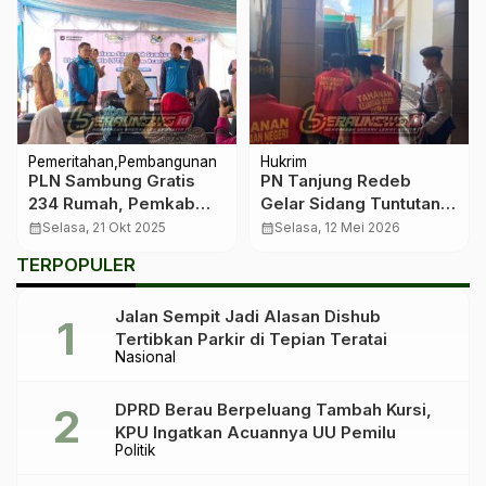
Pemeritahan
Pembangunan
Hukrim
PLN Sambung Gratis
PN Tanjung Redeb
234 Rumah, Pemkab
Gelar Sidang Tuntutan
Berau Apresiasi
Paman Bejat, Korban
calendar_month
Selasa, 21 Okt 2025
calendar_month
Selasa, 12 Mei 2026
Langkah Pemerataan
Keponakan Sendiri
TERPOPULER
Energi
Mengandung
Jalan Sempit Jadi Alasan Dishub
Tertibkan Parkir di Tepian Teratai
Nasional
DPRD Berau Berpeluang Tambah Kursi,
KPU Ingatkan Acuannya UU Pemilu
Politik