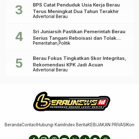
BPS Catat Penduduk Usia Kerja Berau
Terus Meningkat Dua Tahun Terakhir
Advertorial Berau
Sri Juniarsih Pastikan Pemerintah Berau
Serius Tangani Reboisasi dan Tolak
Pemeritahan
Politik
Praktik Ilegal
Berau Fokus Tingkatkan Skor Integritas,
Rekomendasi KPK Jadi Acuan
Advertorial Berau
Beranda
Contact
Hubungi Kami
Index Berita
KEBIJAKAN PRIVASI
Konta