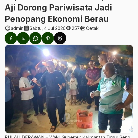
Aji Dorong Pariwisata Jadi
Penopang Ekonomi Berau
account_circle
calendar_month
visibility
print
admin
Sabtu, 4 Jul 2026
257
Cetak
PULAU DERAWAN – Wakil Gubernur Kalimantan Timur Seno