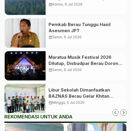
Verifikasi Lapangan untuk
calendar_month
Kamis, 9 Jul 2026
Penetapan Geopark Nasional
Pemkab Berau Tunggu Hasil
Asesmen JPT
calendar_month
Senin, 6 Jul 2026
Maratua Musik Festival 2026
Ditutup, Disbudpar Berau Dorong
Event Jadi Pengungkit Pariwisata
calendar_month
Senin, 6 Jul 2026
Libur Sekolah Dimanfaatkan
BAZNAS Berau Gelar Khitan
Massal bagi 350 Anak
calendar_month
Minggu, 5 Jul 2026
REKOMENDASI UNTUK ANDA