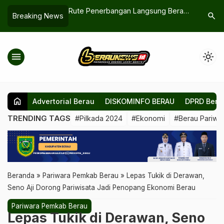
Rute Penerbangan Langsung Berau-
Polres Berau Tegaskan Siap
search
Breaking News
Yogyakarta Segera Dibuka Agustus
Tegas Dugaan Jetty Batu Bar
Mendatang
menu
light_mode
home
Advertorial Berau
DISKOMINFO BERAU
DPRD Bera
TRENDING TAGS
#Pilkada 2024
#Ekonomi
#Berau Pariwis
Beranda
»
Pariwara Pemkab Berau
»
Lepas Tukik di Derawan,
Seno Aji Dorong Pariwisata Jadi Penopang Ekonomi Berau
Pariwara Pemkab Berau
Lepas Tukik di Derawan, Seno