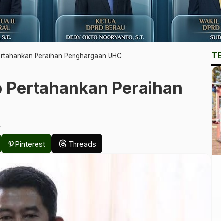
T
ertahankan Peraihan Penghargaan UHC
 Pertahankan Peraihan
k
Pinterest
Threads