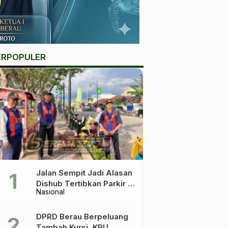
ERPOPULER
Jalan Sempit Jadi Alasan
Dishub Tertibkan Parkir di
Nasional
Tepian Teratai
DPRD Berau Berpeluang
Tambah Kursi, KPU