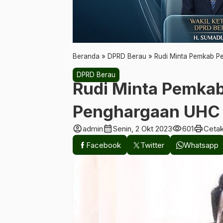
Beranda
»
DPRD Berau
»
Rudi Minta Pemkab P
DPRD Berau
Rudi Minta Pemkab
Penghargaan UHC
account_circle
calendar_month
visibility
print
admin
Senin, 2 Okt 2023
601
Ceta
Facebook
Twitter
Whatsapp