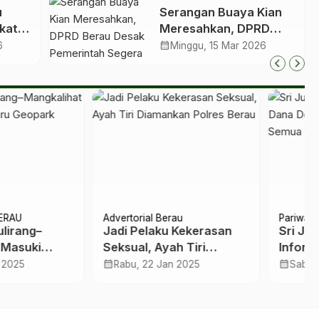
u
Serangan Buaya Kian
kat,
Meresahkan, DPRD
an
Berau Desak
calendar_month
6
Minggu, 15 Mar 2026
g
Pemerintah Segera
Bangun Penangkaran
ara Pemkab Berau
Nasional
Headline
Politik
uniarsih: Akses
Edi Iskandar:
rmasi Dana Desa
Pemeriksaan Kesehatan
s Terbuka untuk
Bacalon Bupati Berau
calendar_month
tu, 20 Sep 2025
Sabtu, 31 Agt 2024
ua Warga
Lebih Komprehensif
Tahun Ini