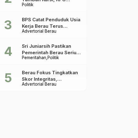
Politik
Ingatkan Acuannya UU
Pemilu
BPS Catat Penduduk Usia
Kerja Berau Terus
Advertorial Berau
Meningkat Dua Tahun
Terakhir
Sri Juniarsih Pastikan
Pemerintah Berau Serius
Pemeritahan
Politik
Tangani Reboisasi dan
Tolak Praktik Ilegal
Berau Fokus Tingkatkan
Skor Integritas,
Advertorial Berau
Rekomendasi KPK Jadi
Acuan