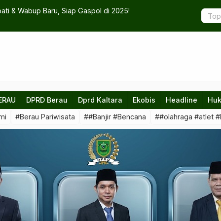
i & Wabup Baru, Siap Gaspol di 2025!
Dugaan Ket
Verifikasi
ERAU
DPRD Berau
Dprd Kaltara
Ekobis
Headline
Huk
mi
#Berau Pariwisata
##Banjir #Bencana
##olahraga #atlet #