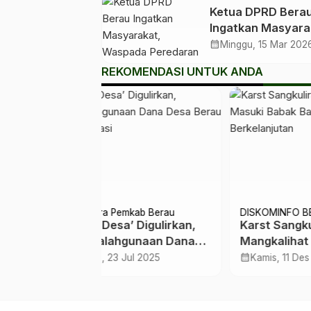
Ketua DPRD Bera
Ingatkan Masyara
Waspada Peredar
calendar_month
Minggu, 15 Mar 202
Uang Palsu Jelan
REKOMENDASI UNTUK ANDA
Lebaran
 BERAU
Advertorial Berau
Pariw
gkulirang–
Jadi Pelaku Kekerasan
Sri J
at Masuki
Seksual, Ayah Tiri
Info
u Geopark
Diamankan Polres Berau
Haru
calendar_month
calendar_month
Des 2025
Rabu, 22 Jan 2025
Sab
utan
Sem