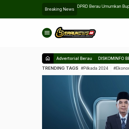
ulan Anak di Samarinda: Korban Idap
DPRD Berau Umumkan Bupat
Breaking News
menu
home
Advertorial Berau
DISKOMINFO B
TRENDING TAGS
#Pilkada 2024
#Ekono