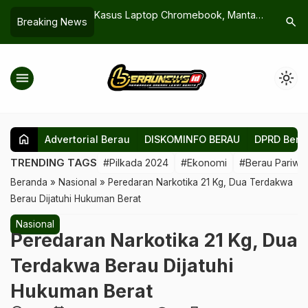
arus Siapkan Aturan
Kasus Laptop Chromebook, Mantan
Soal Pere
search
Breaking News
ngan Pasir
Mendikbud Nadiem Makarim Jadi
Minta OP
Tersangka
Penindak
menu
light_mode
home
Advertorial Berau
DISKOMINFO BERAU
DPRD Bera
TRENDING TAGS
#Pilkada 2024
#Ekonomi
#Berau Pariwis
Beranda
»
Nasional
»
Peredaran Narkotika 21 Kg, Dua Terdakwa
Berau Dijatuhi Hukuman Berat
Nasional
Peredaran Narkotika 21 Kg, Dua
Terdakwa Berau Dijatuhi
Hukuman Berat