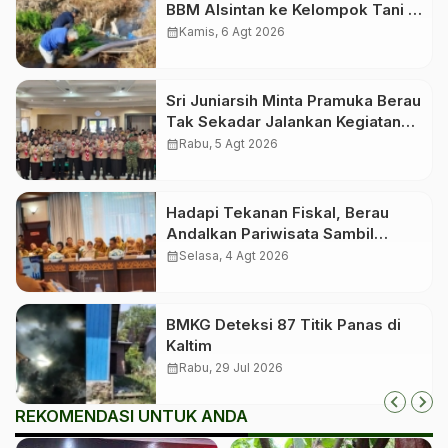
BBM Alsintan ke Kelompok Tani di
10 Kabupaten dan Kota
calendar_month
Kamis, 6 Agt 2026
Sri Juniarsih Minta Pramuka Berau
Tak Sekadar Jalankan Kegiatan
Seremonial
calendar_month
Rabu, 5 Agt 2026
Hadapi Tekanan Fiskal, Berau
Andalkan Pariwisata Sambil
Menanti Dana Transfer Pusat
calendar_month
Selasa, 4 Agt 2026
BMKG Deteksi 87 Titik Panas di
Kaltim
calendar_month
Rabu, 29 Jul 2026
REKOMENDASI UNTUK ANDA