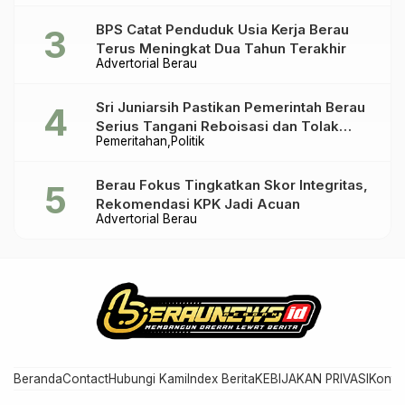
BPS Catat Penduduk Usia Kerja Berau
Terus Meningkat Dua Tahun Terakhir
Advertorial Berau
Sri Juniarsih Pastikan Pemerintah Berau
Serius Tangani Reboisasi dan Tolak
Pemeritahan
Politik
Praktik Ilegal
Berau Fokus Tingkatkan Skor Integritas,
Rekomendasi KPK Jadi Acuan
Advertorial Berau
Beranda
Contact
Hubungi Kami
Index Berita
KEBIJAKAN PRIVASI
Konta