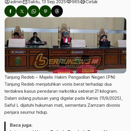
account_circle
calendar_month
visibility
print
admin
Sabtu, 13 Sep 2025
965
Cetak
Tanjung Redeb – Majelis Hakim Pengadilan Negeri (PN)
Tanjung Redeb menjatuhkan vonis berat terhadap dua
terdakwa kasus peredaran narkotika seberat 21 kilogram.
Dalam sidang putusan yang digelar pada Kamis (11/9/2025),
Saiful L dijatuhi hukuman mati, sementara Zamzam divonis
penjara seumur hidup.
Baca juga: