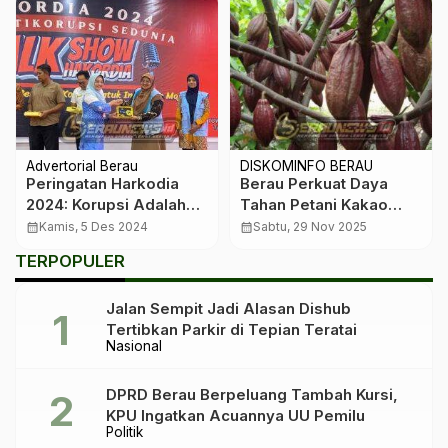
Advertorial Berau
DISKOMINFO BERAU
Peringatan Harkodia
Berau Perkuat Daya
2024: Korupsi Adalah
Tahan Petani Kakao
Musuh Bersama
dengan Kebun
calendar_month
Kamis, 5 Des 2024
calendar_month
Sabtu, 29 Nov 2025
Percontohan 4 Hektare
TERPOPULER
Jalan Sempit Jadi Alasan Dishub
Tertibkan Parkir di Tepian Teratai
Nasional
DPRD Berau Berpeluang Tambah Kursi,
KPU Ingatkan Acuannya UU Pemilu
Politik