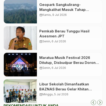
Geopark Sangkulirang-
Mangkalihat Masuk Tahap
Verifikasi Lapangan untuk
calendar_month
Kamis, 9 Jul 2026
Penetapan Geopark Nasional
Pemkab Berau Tunggu Hasil
Asesmen JPT
calendar_month
Senin, 6 Jul 2026
Maratua Musik Festival 2026
Ditutup, Disbudpar Berau Dorong
Event Jadi Pengungkit Pariwisata
calendar_month
Senin, 6 Jul 2026
Libur Sekolah Dimanfaatkan
BAZNAS Berau Gelar Khitan
Massal bagi 350 Anak
calendar_month
Minggu, 5 Jul 2026
REKOMENDASI UNTUK ANDA