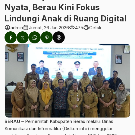
Nyata, Berau Kini Fokus
Lindungi Anak di Ruang Digital
account_circle
calendar_month
visibility
print
admin
Jumat, 26 Jun 2026
475
Cetak
BERAU
– Pemerintah Kabupaten Berau melalui Dinas
Komunikasi dan Informatika (Diskominfo) menggelar