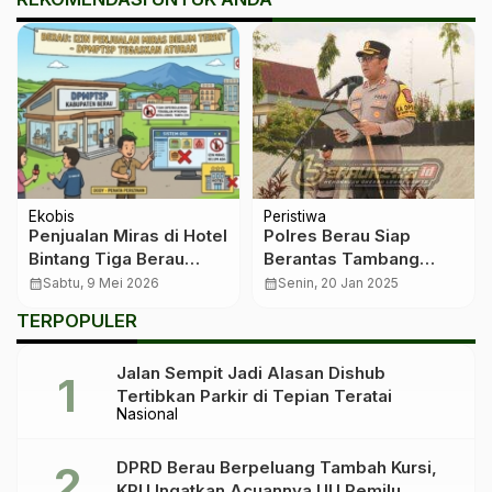
Ekobis
Peristiwa
Penjualan Miras di Hotel
Polres Berau Siap
Bintang Tiga Berau
Berantas Tambang
Belum Berizin,
Ilegal Tanpa Pandang
calendar_month
Sabtu, 9 Mei 2026
calendar_month
Senin, 20 Jan 2025
DPMPTSP Tegaskan
Bulu
TERPOPULER
Tak Pernah Terbitkan
Izin
Jalan Sempit Jadi Alasan Dishub
Tertibkan Parkir di Tepian Teratai
Nasional
DPRD Berau Berpeluang Tambah Kursi,
KPU Ingatkan Acuannya UU Pemilu