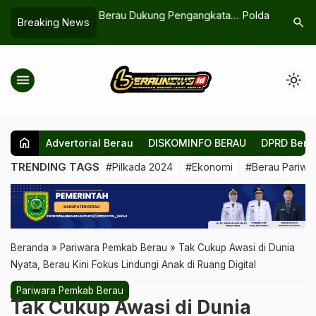
kung Pengangkatan
Polda Kaltim dan KPU Deklarasikan
Mulai 28 
search
Breaking News
…
 ke Layar Lebar
Pilkada Damai 2024
Tahun Ta
hingga I
menu
light_mode
home
Advertorial Berau
DISKOMINFO BERAU
DPRD Bera
TRENDING TAGS
#Pilkada 2024
#Ekonomi
#Berau Pariwis
Beranda
»
Pariwara Pemkab Berau
»
Tak Cukup Awasi di Dunia
Nyata, Berau Kini Fokus Lindungi Anak di Ruang Digital
Pariwara Pemkab Berau
Tak Cukup Awasi di Dunia