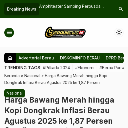
si: PBB Resmi
Amphiteater Samping Perpusda
IPM Bera
search
Breaking News
ani dan Agus
Berau Mangkrak, Bupati Minta
Siapkan S
Segera Difungsikan untuk Edukasi
Tapi Juga
Anak dan Kegiatan Masyarakat
menu
light_mode
home
Advertorial Berau
DISKOMINFO BERAU
DPRD Bera
TRENDING TAGS
#Pilkada 2024
#Ekonomi
#Berau Pariwis
Beranda
»
Nasional
»
Harga Bawang Merah hingga Kopi
Dongkrak Inflasi Berau Agustus 2025 ke 1,87 Persen
Nasional
Harga Bawang Merah hingga
Kopi Dongkrak Inflasi Berau
Agustus 2025 ke 1,87 Persen