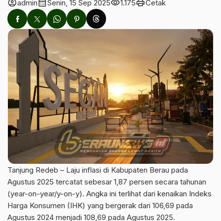
account_circle
calendar_month
visibility
print
admin
Senin, 15 Sep 2025
1.175
Cetak
Tanjung Redeb – Laju inflasi di Kabupaten Berau pada
Agustus 2025 tercatat sebesar 1,87 persen secara tahunan
(year-on-year/y-on-y). Angka ini terlihat dari kenaikan Indeks
Harga Konsumen (IHK) yang bergerak dari 106,69 pada
Agustus 2024 menjadi 108,69 pada Agustus 2025.