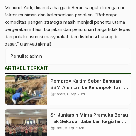
Menurut Yudi, dinamika harga di Berau sangat dipengaruhi
faktor musiman dan ketersediaan pasokan. “Beberapa
komoditas pangan strategis masih menjadi penentu utama
pergerakan inflasi. Lonjakan dan penurunan harga tidak lepas
dari pola konsumsi masyarakat dan distribusi barang di
pasar,” ujarnya.(akmal)
Penulis
: admin
ARTIKEL TERKAIT
Pemprov Kaltim Sebar Bantuan
BBM Alsintan ke Kelompok Tani di
10 Kabupaten dan Kota
calendar_month
Kamis, 6 Agt 2026
Sri Juniarsih Minta Pramuka Berau
Tak Sekadar Jalankan Kegiatan
Seremonial
calendar_month
Rabu, 5 Agt 2026