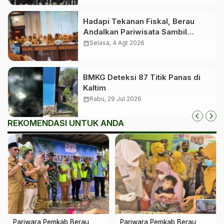
Hadapi Tekanan Fiskal, Berau
Andalkan Pariwisata Sambil
Menanti Dana Transfer Pusat
calendar_month
Selasa, 4 Agt 2026
BMKG Deteksi 87 Titik Panas di
Kaltim
calendar_month
Rabu, 29 Jul 2026
REKOMENDASI UNTUK ANDA
Pariwara Pemkab Berau
Pariwara Pemkab Berau