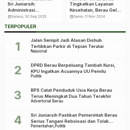
Sri Juniarsih:
Tingkatkan Layanan
Administrasi
Kesehatan, Berau Gelar
Belakangan,
Orientasi Kader
calendar_month
Selasa, 30 Sep 2025
calendar_month
Senin, 11 Nov 2024
Selamatkan Pasien Dulu
Posyandu
TERPOPULER
Jalan Sempit Jadi Alasan Dishub
Tertibkan Parkir di Tepian Teratai
Nasional
DPRD Berau Berpeluang Tambah Kursi,
KPU Ingatkan Acuannya UU Pemilu
Politik
BPS Catat Penduduk Usia Kerja Berau
Terus Meningkat Dua Tahun Terakhir
Advertorial Berau
Sri Juniarsih Pastikan Pemerintah Berau
Serius Tangani Reboisasi dan Tolak
Pemeritahan
Politik
Praktik Ilegal