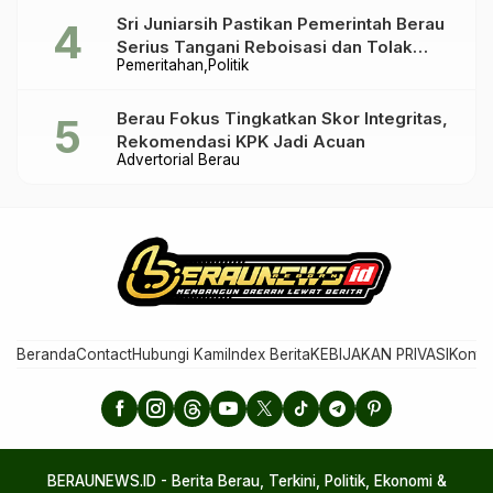
Sri Juniarsih Pastikan Pemerintah Berau
Serius Tangani Reboisasi dan Tolak
Pemeritahan
Politik
Praktik Ilegal
Berau Fokus Tingkatkan Skor Integritas,
Rekomendasi KPK Jadi Acuan
Advertorial Berau
Beranda
Contact
Hubungi Kami
Index Berita
KEBIJAKAN PRIVASI
Konta
BERAUNEWS.ID - Berita Berau, Terkini, Politik, Ekonomi &