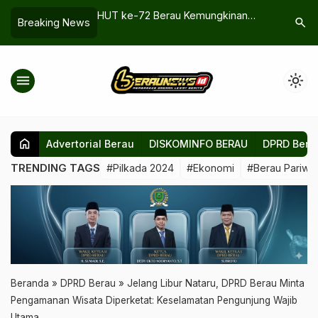
 Pionir Transformasi
HUT ke-72 Berau Kemungkinan
Ribuan Wa
search
Breaking News
lkan Layanan
Tanpa Pesta, Pemerintah Alihkan
Antutan, 
uskesmas
Anggaran ke Manfaat Publik
Gratis
menu
light_mode
home
Advertorial Berau
DISKOMINFO BERAU
DPRD Bera
TRENDING TAGS
#Pilkada 2024
#Ekonomi
#Berau Pariwis
Beranda
»
DPRD Berau
»
Jelang Libur Nataru, DPRD Berau Minta
Pengamanan Wisata Diperketat: Keselamatan Pengunjung Wajib
Utama