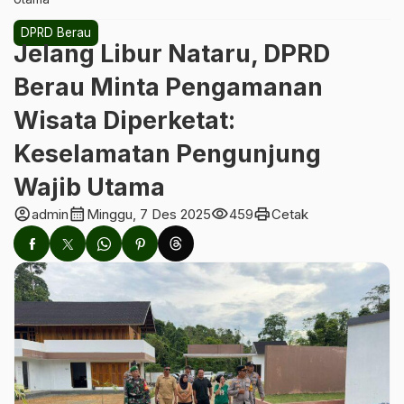
DPRD Berau
Jelang Libur Nataru, DPRD
Berau Minta Pengamanan
Wisata Diperketat:
Keselamatan Pengunjung
Wajib Utama
account_circle
calendar_month
visibility
print
admin
Minggu, 7 Des 2025
459
Cetak