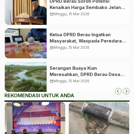
DPRD Berau Soroti Potensi
Kenaikan Harga Sembako Jelang
Idulfitri
calendar_month
Minggu, 15 Mar 2026
Ketua DPRD Berau Ingatkan
Masyarakat, Waspada Peredaran
Uang Palsu Jelang Lebaran
calendar_month
Minggu, 15 Mar 2026
Serangan Buaya Kian
Meresahkan, DPRD Berau Desak
Pemerintah Segera Bangun
calendar_month
Minggu, 15 Mar 2026
Penangkaran
REKOMENDASI UNTUK ANDA