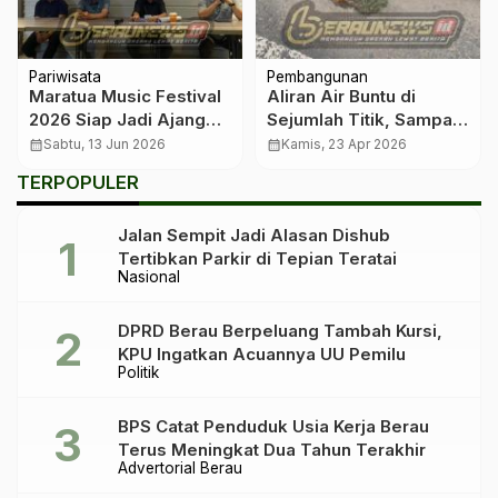
Pariwisata
Pembangunan
Maratua Music Festival
Aliran Air Buntu di
2026 Siap Jadi Ajang
Sejumlah Titik, Sampah
Promosi Wisata Berau
Disebut Perparah
calendar_month
Sabtu, 13 Jun 2026
calendar_month
Kamis, 23 Apr 2026
Genangan Kota
TERPOPULER
Jalan Sempit Jadi Alasan Dishub
Tertibkan Parkir di Tepian Teratai
Nasional
DPRD Berau Berpeluang Tambah Kursi,
KPU Ingatkan Acuannya UU Pemilu
Politik
BPS Catat Penduduk Usia Kerja Berau
Terus Meningkat Dua Tahun Terakhir
Advertorial Berau