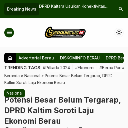
di Hotel Gioia:
DPRD Kaltara Usulkan Konektivitas
Si Jago 
search
Breaking News
 Berau Serukan
Jalan Tanjung Batu-Berau untuk
di Biatan,
Kampanye Hitam
Percepat Suplai ke KIPI
Dunia
menu
light_mode
home
Advertorial Berau
DISKOMINFO BERAU
DPRD Bera
TRENDING TAGS
#Pilkada 2024
#Ekonomi
#Berau Pariwis
Beranda
»
Nasional
»
Potensi Besar Belum Tergarap, DPRD
Kaltim Soroti Laju Ekonomi Berau
Nasional
Potensi Besar Belum Tergarap,
DPRD Kaltim Soroti Laju
Ekonomi Berau