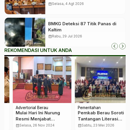
Menanti Dana Transfer Pusat
calendar_month
Selasa, 4 Agt 2026
BMKG Deteksi 87 Titik Panas di
Kaltim
calendar_month
Rabu, 29 Jul 2026
REKOMENDASI UNTUK ANDA
Advertorial Berau
Pemeritahan
Mulai Hari Ini Nurung
Pemkab Berau Soroti
Resmi Menjabat
Tantangan Literasi
Anggota DPRD Berau
Digital saat Pelantikan
calendar_month
Selasa, 26 Nov 2024
calendar_month
Sabtu, 23 Mei 2026