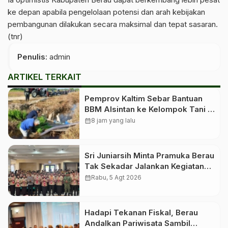
ke depan apabila pengelolaan potensi dan arah kebijakan
pembangunan dilakukan secara maksimal dan tepat sasaran.
(tnr)
Penulis
: admin
ARTIKEL TERKAIT
Pemprov Kaltim Sebar Bantuan
BBM Alsintan ke Kelompok Tani di
10 Kabupaten dan Kota
calendar_month
8 jam yang lalu
Sri Juniarsih Minta Pramuka Berau
Tak Sekadar Jalankan Kegiatan
Seremonial
calendar_month
Rabu, 5 Agt 2026
Hadapi Tekanan Fiskal, Berau
Andalkan Pariwisata Sambil