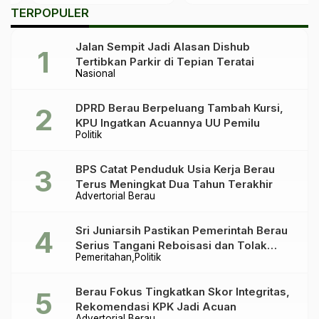
Gantikan Madri Pani
ATPUSI 2025-2029
TERPOPULER
Jalan Sempit Jadi Alasan Dishub
Tertibkan Parkir di Tepian Teratai
Nasional
DPRD Berau Berpeluang Tambah Kursi,
KPU Ingatkan Acuannya UU Pemilu
Politik
BPS Catat Penduduk Usia Kerja Berau
Terus Meningkat Dua Tahun Terakhir
Advertorial Berau
Sri Juniarsih Pastikan Pemerintah Berau
Serius Tangani Reboisasi dan Tolak
Pemeritahan
Politik
Praktik Ilegal
Berau Fokus Tingkatkan Skor Integritas,
Rekomendasi KPK Jadi Acuan
Advertorial Berau