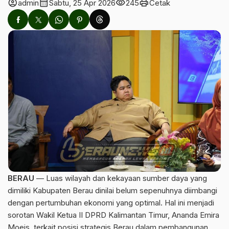
account_circle
calendar_month
visibility
print
admin
Sabtu, 25 Apr 2026
245
Cetak
BERAU
— Luas wilayah dan kekayaan sumber daya yang
dimiliki Kabupaten Berau dinilai belum sepenuhnya diimbangi
dengan pertumbuhan ekonomi yang optimal. Hal ini menjadi
sorotan Wakil Ketua II DPRD Kalimantan Timur, Ananda Emira
Moeis, terkait posisi strategis Berau dalam pembangunan