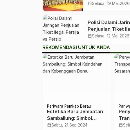
Kapolri Soroti
calendar_month
Selasa, 19 Mei 2026
Pembinaan Atlet 
UMKM
Polisi Dalami Jari
Penjualan Tiket Il
Persija vs Persib
calendar_month
Selasa, 12 Mei 2026
REKOMENDASI UNTUK ANDA
Berau
Pariwara Pemkab Berau
Pariw
 Berkualitas
Estetika Baru Jembatan
Peny
ua: Berau
Sambaliung: Simbol
Tran
an Sarpras di
Keindahan dan
Kete
calendar_month
calendar_month
Okt 2024
Sabtu, 21 Sep 2024
Sel