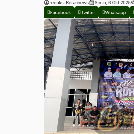
account_circle
calendar_month
visib
redaksi Beraunews
Senin, 6 Okt 2025
Facebook
Twitter
Whatsapp