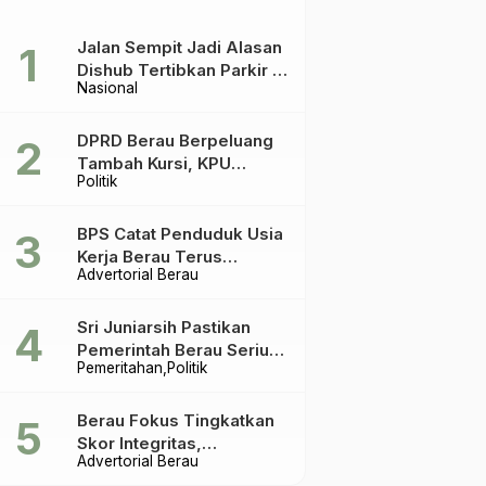
Jalan Sempit Jadi Alasan
Dishub Tertibkan Parkir di
Nasional
Tepian Teratai
DPRD Berau Berpeluang
Tambah Kursi, KPU
Politik
Ingatkan Acuannya UU
Pemilu
BPS Catat Penduduk Usia
Kerja Berau Terus
Advertorial Berau
Meningkat Dua Tahun
Terakhir
Sri Juniarsih Pastikan
Pemerintah Berau Serius
Pemeritahan
Politik
Tangani Reboisasi dan
Tolak Praktik Ilegal
Berau Fokus Tingkatkan
Skor Integritas,
Advertorial Berau
Rekomendasi KPK Jadi