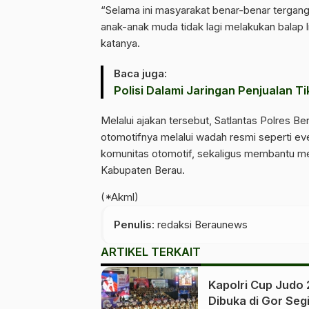
“Selama ini masyarakat benar-benar tergan
anak-anak muda tidak lagi melakukan balap l
katanya.
Baca juga:
Polisi Dalami Jaringan Penjualan Tik
Melalui ajakan tersebut, Satlantas Polres B
otomotifnya melalui wadah resmi seperti ev
komunitas otomotif, sekaligus membantu men
Kabupaten Berau.
(*Akml)
Penulis
: redaksi Beraunews
ARTIKEL TERKAIT
Kapolri Cup Judo
Dibuka di Gor Segi