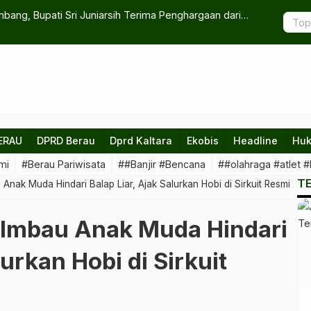
a di Berau: Konektivitas Udara Kita Makin Kuat
Pemkab Ber
Timbunan 
ERAU
DPRD Berau
Dprd Kaltara
Ekobis
Headline
Huk
mi
#Berau Pariwisata
##Banjir #Bencana
##olahraga #atlet #
T
Anak Muda Hindari Balap Liar, Ajak Salurkan Hobi di Sirkuit Resmi
 Imbau Anak Muda Hindari
lurkan Hobi di Sirkuit