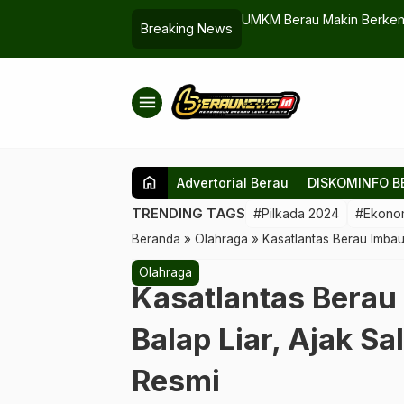
 Juniarsih Terima Penghargaan dari
Sri Juniarsih Sambut AirAsi
Breaking News
…
menu
home
Advertorial Berau
DISKOMINFO B
TRENDING TAGS
#Pilkada 2024
#Ekono
Beranda
»
Olahraga
»
Kasatlantas Berau Imbau 
Olahraga
Kasatlantas Berau
Balap Liar, Ajak Sa
Resmi