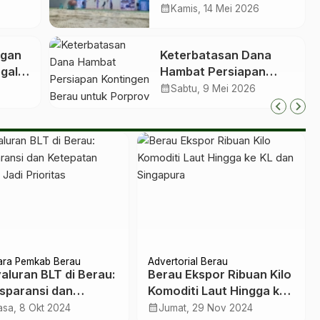
Panjat Tebing Kaltim
calendar_month
Kamis, 14 Mei 2026
dan
2026 Samarinda
ngan
Keterbatasan Dana
egal
Hambat Persiapan
Kontingen Berau untuk
calendar_month
Sabtu, 9 Mei 2026
Porprov 2026
ara Pemkab Berau
Advertorial Berau
aluran BLT di Berau:
Berau Ekspor Ribuan Kilo
sparansi dan
Komoditi Laut Hingga ke
patan Sasaran Jadi
KL dan Singapura
calendar_month
asa, 8 Okt 2024
Jumat, 29 Nov 2024