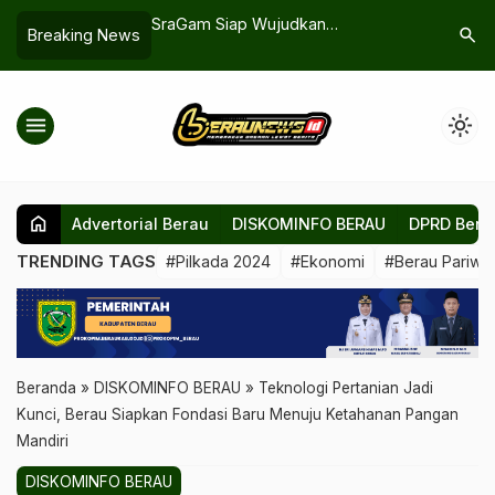
ujudkan
DPRD Berau Minta Pengawasan
Tiga Ban
search
Breaking News
erkelanjutan dan
Proyek Infrastruktur Diperketat
Terbakar,
an “8 Plus”
menu
light_mode
home
Advertorial Berau
DISKOMINFO BERAU
DPRD Bera
TRENDING TAGS
#Pilkada 2024
#Ekonomi
#Berau Pariwis
Beranda
»
DISKOMINFO BERAU
»
Teknologi Pertanian Jadi
Kunci, Berau Siapkan Fondasi Baru Menuju Ketahanan Pangan
Mandiri
DISKOMINFO BERAU