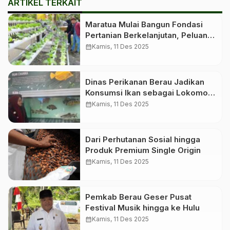
ARTIKEL TERKAIT
Maratua Mulai Bangun Fondasi
Pertanian Berkelanjutan, Peluang
Investasi Hijau Makin Terbuka
calendar_month
Kamis, 11 Des 2025
Dinas Perikanan Berau Jadikan
Konsumsi Ikan sebagai Lokomotif
Gizi Keluarga, Dorong Masyarakat
calendar_month
Kamis, 11 Des 2025
Lebih Sehat dan Produktif
Dari Perhutanan Sosial hingga
Produk Premium Single Origin
calendar_month
Kamis, 11 Des 2025
Pemkab Berau Geser Pusat
Festival Musik hingga ke Hulu
calendar_month
Kamis, 11 Des 2025