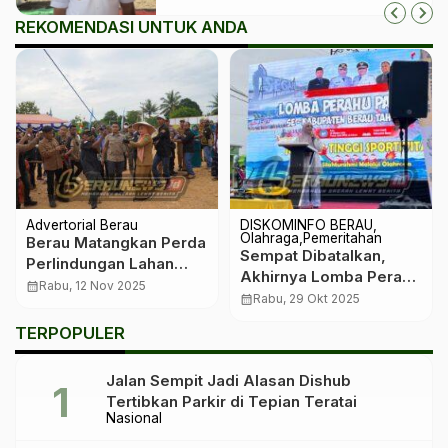
REKOMENDASI UNTUK ANDA
Advertorial Berau
DISKOMINFO BERAU
Olahraga
Pemeritahan
Berau Matangkan Perda
‎Sempat Dibatalkan,
Perlindungan Lahan
Akhirnya Lomba Perahu
Adat: Langkah Hukum
calendar_month
Rabu, 12 Nov 2025
Kembali Digelar Dengan
calendar_month
Rabu, 29 Okt 2025
Untuk Keadilan,
Meriah
Identitas, dan Masa
TERPOPULER
Depan Warga Kampung
Jalan Sempit Jadi Alasan Dishub
Tertibkan Parkir di Tepian Teratai
Nasional