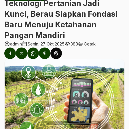
Teknologi Pertanian Jadi
Kunci, Berau Siapkan Fondasi
Baru Menuju Ketahanan
Pangan Mandiri
account_circle
calendar_month
visibility
print
admin
Senin, 27 Okt 2025
388
Cetak