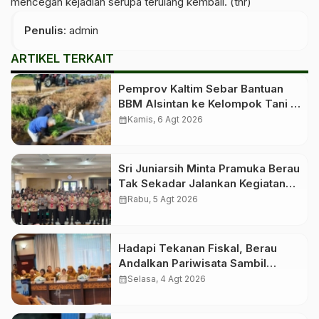
mencegah kejadian serupa terulang kembali. (tnr)
Penulis
: admin
ARTIKEL TERKAIT
Pemprov Kaltim Sebar Bantuan
BBM Alsintan ke Kelompok Tani di
10 Kabupaten dan Kota
calendar_month
Kamis, 6 Agt 2026
Sri Juniarsih Minta Pramuka Berau
Tak Sekadar Jalankan Kegiatan
Seremonial
calendar_month
Rabu, 5 Agt 2026
Hadapi Tekanan Fiskal, Berau
Andalkan Pariwisata Sambil
Menanti Dana Transfer Pusat
calendar_month
Selasa, 4 Agt 2026