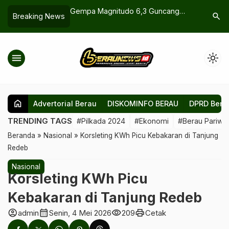
embangunan Jalan
Gempa Magnitudo 6,3 Guncang
Malam Ju
search
Breaking News
antongi Hampir Rp1
Pohuwato Dini Hari, Getaran Terasa
Ajang Bal
Hingga Berau
menu
light_mode
home
Advertorial Berau
DISKOMINFO BERAU
DPRD Bera
TRENDING TAGS
#Pilkada 2024
#Ekonomi
#Berau Pariwis
Beranda
»
Nasional
»
Korsleting KWh Picu Kebakaran di Tanjung
Redeb
Nasional
Korsleting KWh Picu
Kebakaran di Tanjung Redeb
account_circle
calendar_month
visibility
print
admin
Senin, 4 Mei 2026
209
Cetak