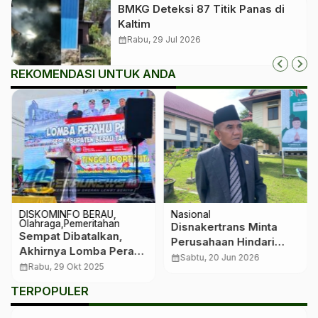
BMKG Deteksi 87 Titik Panas di
Kaltim
calendar_month
Rabu, 29 Jul 2026
REKOMENDASI UNTUK ANDA
DISKOMINFO BERAU
Nasional
Olahraga
Pemeritahan
Disnakertrans Minta
‎Sempat Dibatalkan,
Perusahaan Hindari
Akhirnya Lomba Perahu
Praktik Rekrutmen Jalur
calendar_month
Sabtu, 20 Jun 2026
Kembali Digelar Dengan
calendar_month
Rabu, 29 Okt 2025
Kedekatan
Meriah
TERPOPULER