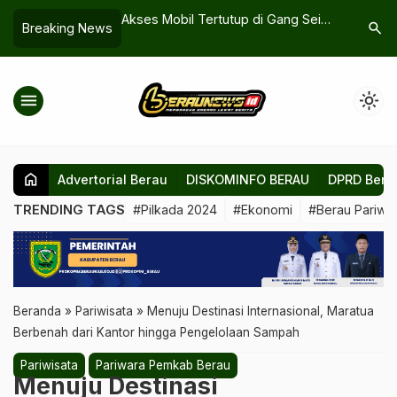
tutup di Gang Sei
Retak di Parkiran hingga Panas
Petani Pe
search
Breaking News
erau Tunggu
Ruang Tunggu, Ini Langkah PUPR
Pupuk ya
s Lahan
Berau Benahi RSUD Baru
menu
light_mode
home
Advertorial Berau
DISKOMINFO BERAU
DPRD Bera
TRENDING TAGS
#Pilkada 2024
#Ekonomi
#Berau Pariwis
Beranda
»
Pariwisata
»
Menuju Destinasi Internasional, Maratua
Berbenah dari Kantor hingga Pengelolaan Sampah
Pariwisata
Pariwara Pemkab Berau
Menuju Destinasi