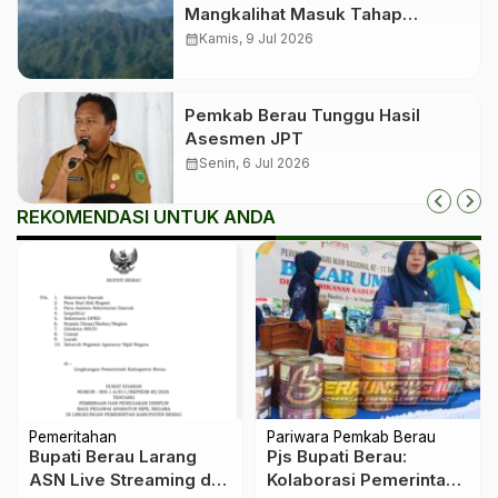
Mangkalihat Masuk Tahap
Verifikasi Lapangan untuk
calendar_month
Kamis, 9 Jul 2026
Penetapan Geopark Nasional
Pemkab Berau Tunggu Hasil
Asesmen JPT
calendar_month
Senin, 6 Jul 2026
REKOMENDASI UNTUK ANDA
Pemeritahan
Pariwara Pemkab Berau
Bupati Berau Larang
Pjs Bupati Berau:
ASN Live Streaming dan
Kolaborasi Pemerintah