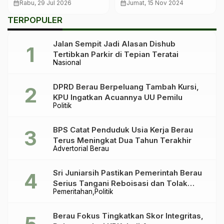
Nongkrong di Kafe Saat
dan UMKM Kunci
calendar_month
Rabu, 29 Jul 2026
calendar_month
Jumat, 15 Nov 2024
Jam Kerja
Sukses Inovasi Ikan
TERPOPULER
Kaleng
Jalan Sempit Jadi Alasan Dishub
Tertibkan Parkir di Tepian Teratai
Nasional
DPRD Berau Berpeluang Tambah Kursi,
KPU Ingatkan Acuannya UU Pemilu
Politik
BPS Catat Penduduk Usia Kerja Berau
Terus Meningkat Dua Tahun Terakhir
Advertorial Berau
Sri Juniarsih Pastikan Pemerintah Berau
Serius Tangani Reboisasi dan Tolak
Pemeritahan
Politik
Praktik Ilegal
Berau Fokus Tingkatkan Skor Integritas,