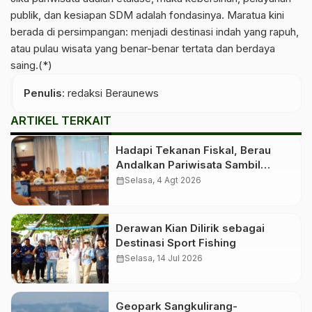
publik, dan kesiapan SDM adalah fondasinya. Maratua kini
berada di persimpangan: menjadi destinasi indah yang rapuh,
atau pulau wisata yang benar-benar tertata dan berdaya
saing.(*)
Penulis
: redaksi Beraunews
ARTIKEL TERKAIT
Hadapi Tekanan Fiskal, Berau
Andalkan Pariwisata Sambil
Menanti Dana Transfer Pusat
calendar_month
Selasa, 4 Agt 2026
Derawan Kian Dilirik sebagai
Destinasi Sport Fishing
calendar_month
Selasa, 14 Jul 2026
Geopark Sangkulirang-