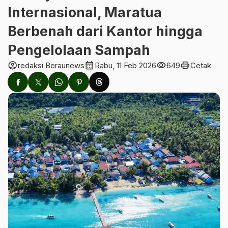
Internasional, Maratua
Berbenah dari Kantor hingga
Pengelolaan Sampah
account_circle
calendar_month
visibility
print
redaksi Beraunews
Rabu, 11 Feb 2026
649
Cetak