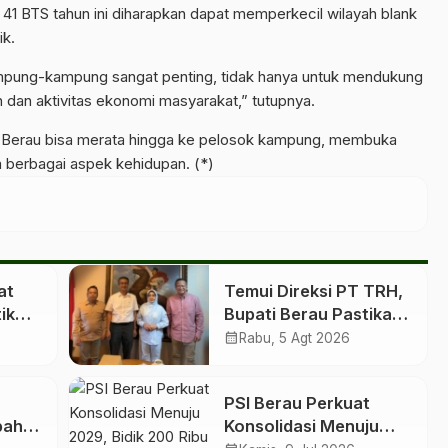
 41 BTS tahun ini diharapkan dapat memperkecil wilayah blank
ik.
ampung-kampung sangat penting, tidak hanya untuk mendukung
n dan aktivitas ekonomi masyarakat,” tutupnya.
i di Berau bisa merata hingga ke pelosok kampung, membuka
 berbagai aspek kehidupan. (*)
at
Temui Direksi PT TRH,
ik
Bupati Berau Pastikan
Ruang Kelas Baru
calendar_month
Rabu, 5 Agt 2026
inta
untuk Birang
PSI Berau Perkuat
pah
Konsolidasi Menuju