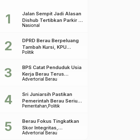
Jalan Sempit Jadi Alasan
Dishub Tertibkan Parkir di
Nasional
Tepian Teratai
DPRD Berau Berpeluang
Tambah Kursi, KPU
Politik
Ingatkan Acuannya UU
Pemilu
BPS Catat Penduduk Usia
Kerja Berau Terus
Advertorial Berau
Meningkat Dua Tahun
Terakhir
Sri Juniarsih Pastikan
Pemerintah Berau Serius
Pemeritahan
Politik
Tangani Reboisasi dan
Tolak Praktik Ilegal
Berau Fokus Tingkatkan
Skor Integritas,
Advertorial Berau
Rekomendasi KPK Jadi