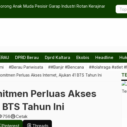
arap Industri Rotan Kerajinan Lokal Dinilai Berpeluang
Sekda Berau
 Baru Kampung
ERAU
DPRD Berau
Dprd Kaltara
Ekobis
Headline
Huk
mi
#Berau Pariwisata
##Banjir #Bencana
##olahraga #atlet #
T
mitmen Perluas Akses Internet, Ajukan 41 BTS Tahun Ini
itmen Perluas Akses
1 BTS Tahun Ini
ility
print
756
Cetak
Pinterest
Threads