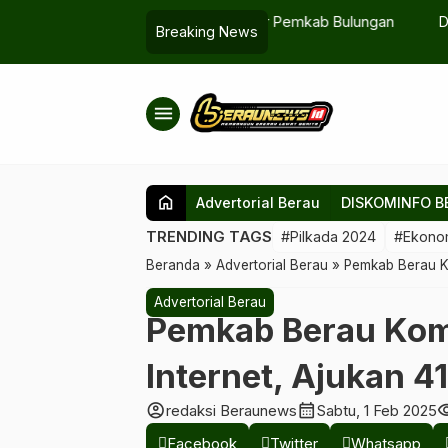
N Jadi PR Besar Pemkab Bulungan
Dorong Anak Muda Pesisir G
Breaking News
Menjadi Sumber Ekonomi
menu
home
Advertorial Berau
DISKOMINFO B
TRENDING TAGS
#Pilkada 2024
#Ekono
Beranda
»
Advertorial Berau
»
Pemkab Berau Ko
Advertorial Berau
Pemkab Berau Kom
Internet, Ajukan 4
account_circle
calendar_month
visib
redaksi Beraunews
Sabtu, 1 Feb 2025
Facebook
Twitter
Whatsapp