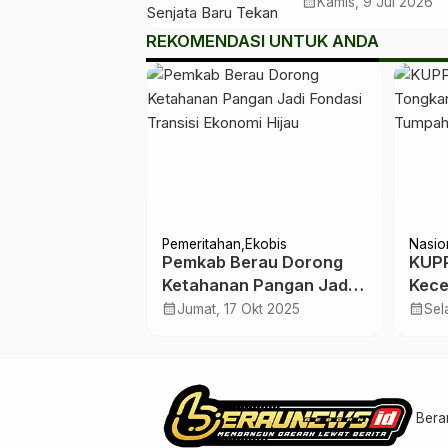
sebagai Senjata B
calendar_month
Kamis, 9 Jul 2026
Tekan Angka Stun
REKOMENDASI UNTUK ANDA
Pemeritahan
Ekobis
Nasio
LPG Beraksi
Pemkab Berau Dorong
KUPP
rau
Ketahanan Pangan Jadi
Kece
Fondasi Transisi Ekonomi
Batu
calendar_month
calendar_month
pr 2026
Jumat, 17 Okt 2025
Sel
Hijau
di M
Bera