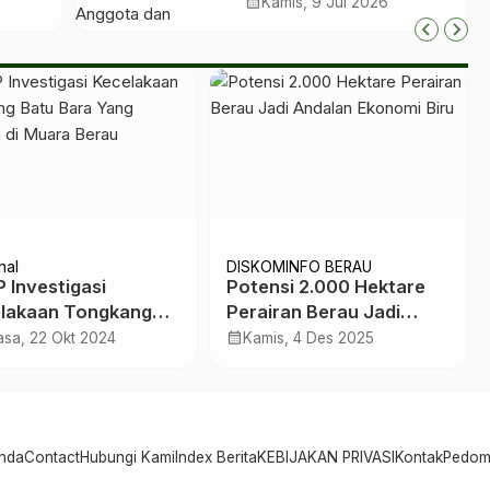
aru
2029, Bidik 200 Ribu
calendar_month
Kamis, 9 Jul 2026
ting
Anggota dan
Roadshow hingga
Kampung
nal
DISKOMINFO BERAU
 Investigasi
Potensi 2.000 Hektare
lakaan Tongkang
Perairan Berau Jadi
 Bara Yang Tumpah
Andalan Ekonomi Biru
calendar_month
asa, 22 Okt 2024
Kamis, 4 Des 2025
uara Berau
nda
Contact
Hubungi Kami
Index Berita
KEBIJAKAN PRIVASI
Kontak
Pedom