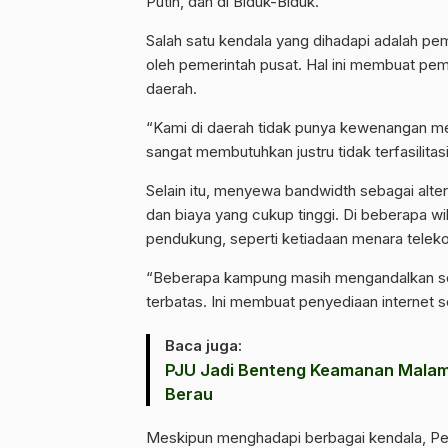
Putih, dan di Biduk-Biduk.
Salah satu kendala yang dihadapi adalah p
oleh pemerintah pusat. Hal ini membuat pem
daerah.
“Kami di daerah tidak punya kewenangan me
sangat membutuhkan justru tidak terfasilitasi
Selain itu, menyewa bandwidth sebagai altern
dan biaya yang cukup tinggi. Di beberapa wil
pendukung, seperti ketiadaan menara telekom
“Beberapa kampung masih mengandalkan solar
terbatas. Ini membuat penyediaan internet se
Baca juga:
‎PJU Jadi Benteng Keamanan Malam
Berau
Meskipun menghadapi berbagai kendala, P