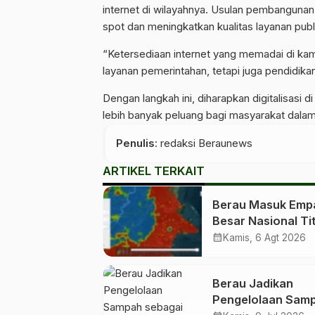
internet di wilayahnya. Usulan pembangunan
spot dan meningkatkan kualitas layanan publ
“Ketersediaan internet yang memadai di k
layanan pemerintahan, tetapi juga pendidika
Dengan langkah ini, diharapkan digitalisas
lebih banyak peluang bagi masyarakat dalam
Penulis
: redaksi Beraunews
ARTIKEL TERKAIT
Berau Masuk Emp
Besar Nasional Tit
Panas Berstatus
calendar_month
Kamis, 6 Agt 2026
Tinggi, Warga Dim
Tingkatkan
Berau Jadikan
Kewaspadaan
Pengelolaan Sam