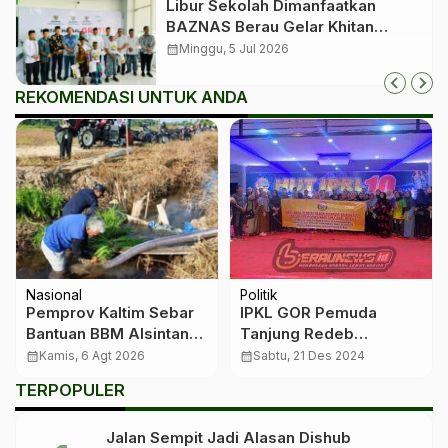
Libur Sekolah Dimanfaatkan
BAZNAS Berau Gelar Khitan
Massal bagi 350 Anak
calendar_month
Minggu, 5 Jul 2026
REKOMENDASI UNTUK ANDA
Nasional
Politik
Pemprov Kaltim Sebar
IPKL GOR Pemuda
Bantuan BBM Alsintan
Tanjung Redeb
ke Kelompok Tani di 10
Deklarasi Damai Pasca
calendar_month
Kamis, 6 Agt 2026
calendar_month
Sabtu, 21 Des 2024
Kabupaten dan Kota
Pilkada 2024
TERPOPULER
Jalan Sempit Jadi Alasan Dishub