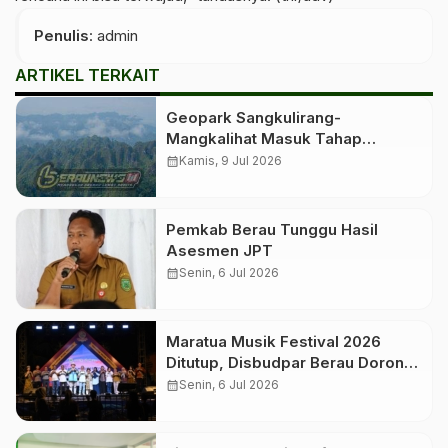
Penulis
: admin
ARTIKEL TERKAIT
Geopark Sangkulirang-
Mangkalihat Masuk Tahap
Verifikasi Lapangan untuk
calendar_month
Kamis, 9 Jul 2026
Penetapan Geopark Nasional
Pemkab Berau Tunggu Hasil
Asesmen JPT
calendar_month
Senin, 6 Jul 2026
Maratua Musik Festival 2026
Ditutup, Disbudpar Berau Dorong
Event Jadi Pengungkit Pariwisata
calendar_month
Senin, 6 Jul 2026