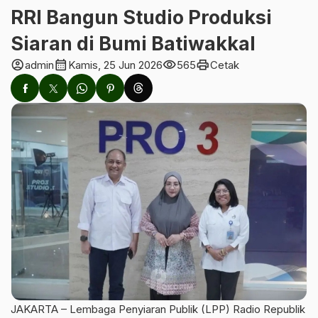
RRI Bangun Studio Produksi
Siaran di Bumi Batiwakkal
account_circle
calendar_month
visibility
print
admin
Kamis, 25 Jun 2026
565
Cetak
JAKARTA – Lembaga Penyiaran Publik (LPP) Radio Republik