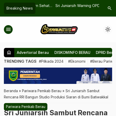
 dan Senam Sehat
Sri Juniarsih Warning OPD: Jangan
Tari di T
search
Breaking News
…
rau
Lengah Hadapi Cuaca Ekstrem
Menjaga 
Belajar d
menu
light_mode
home
Advertorial Berau
DISKOMINFO BERAU
DPRD Bera
TRENDING TAGS
#Pilkada 2024
#Ekonomi
#Berau Pariwis
Beranda
»
Pariwara Pemkab Berau
»
Sri Juniarsih Sambut
Rencana RRI Bangun Studio Produksi Siaran di Bumi Batiwakkal
Pariwara Pemkab Berau
Sri Juniarsih Sambut Rencana