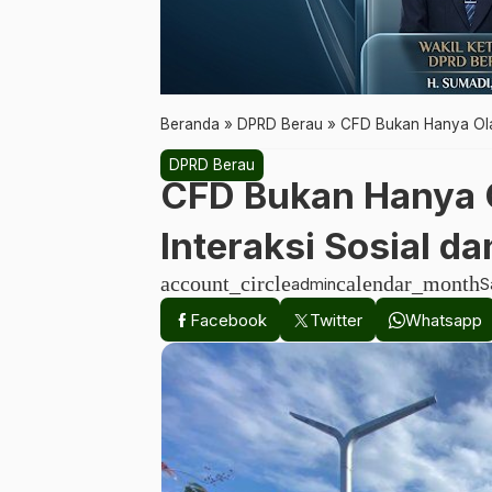
Beranda
»
DPRD Berau
»
CFD Bukan Hanya Olah
DPRD Berau
CFD Bukan Hanya O
Interaksi Sosial d
account_circle
calendar_month
admin
S
Facebook
Twitter
Whatsapp