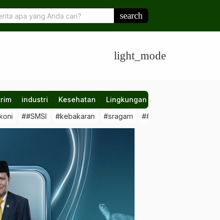
UD Abdul Rifai Didorong Lebih Sigap, Sekda Soroti Pengawasan d
search
light_mode
rim
industri
Kesehatan
Lingkungan
Nasional
Olahr
koni
##SMSI
#kebakaran
#sragam
##sawit #illegal
##Kal