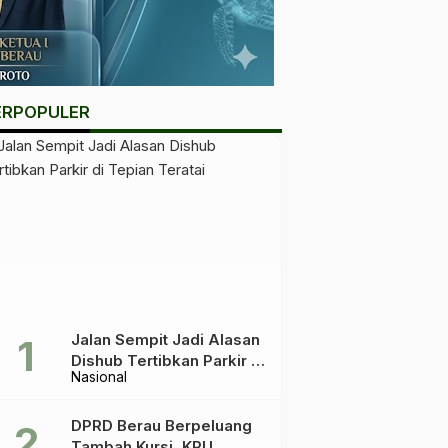
ERPOPULER
Jalan Sempit Jadi Alasan
Dishub Tertibkan Parkir di
Nasional
Tepian Teratai
DPRD Berau Berpeluang
Tambah Kursi, KPU