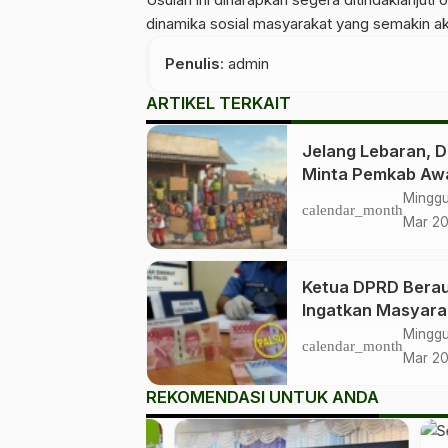
dinamika sosial masyarakat yang semakin a
Penulis
: admin
ARTIKEL TERKAIT
Jelang Lebaran, 
Minta Pemkab Aw
Distribusi LPG
Minggu
calendar_month
Bersubsidi
Mar 2
Ketua DPRD Bera
Ingatkan Masyara
Waspada Peredar
Minggu
calendar_month
Uang Palsu Jelan
Mar 2
Lebaran
REKOMENDASI UNTUK ANDA