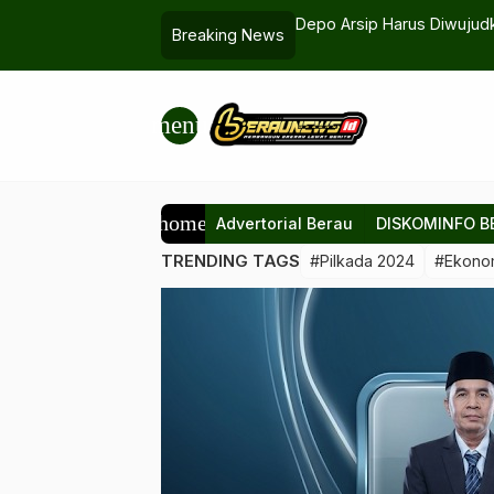
 Hasil Kerja Keras Bersama Seluruh
Depo Arsip Harus Diwujud
Breaking News
menu
home
Advertorial Berau
DISKOMINFO B
TRENDING TAGS
#Pilkada 2024
#Ekono