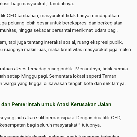
nklusif bagi masyarakat,” tambahnya.
itik CFD tambahan, masyarakat tidak hanya mendapatkan
 juga peluang lebih besar untuk berekspresi dan berkegiatan
 komunitas, hingga sekadar bersantai menikmati udara pagi.
, tapi juga tentang interaksi sosial, ruang ekspresi publik,
 ruangnya makin luas, maka kreativitas masyarakat juga makin
erataan akses terhadap ruang publik. Menurutnya, tidak semua
h setiap Minggu pagi. Sementara lokasi seperti Taman
 warga yang tinggal di kawasan tengah kota dan sekitarnya.
 dan Pemerintah untuk Atasi Kerusakan Jalan
si yang jauh akan sulit berpartisipasi. Dengan dua titik CFD,
kesempatan bagi seluruh masyarakat,” tutupnya.
i oleh pemerintah daerah, sebagai bentuk respons terhadap