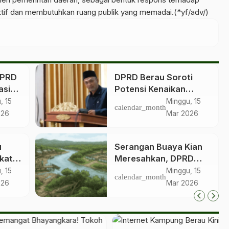
ktif dan membutuhkan ruang publik yang memadai.(*yf/adv/)
DPRD
DPRD Berau Soroti
asi
Potensi Kenaikan
Harga Sembako Jelang
, 15
Minggu, 15
calendar_month
Idulfitri
026
Mar 2026
u
Serangan Buaya Kian
kat,
Meresahkan, DPRD
an
Berau Desak
, 15
Minggu, 15
calendar_month
g
Pemerintah Segera
026
Mar 2026
Bangun Penangkaran