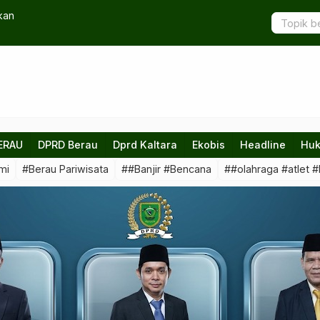
kan
Layanan RS
Empati
ERAU
DPRD Berau
Dprd Kaltara
Ekobis
Headline
Huk
mi
#Berau Pariwisata
##Banjir #Bencana
##olahraga #atlet #