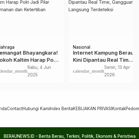
torial Berau
Pemeritahan
Pariwara Pemkab Berau
aker Berau Imbau
Sri Juniarsih Pastikan
sahaan Laporkan
Program Dana RT Tetap
tuhan Tenaga Kerja
Berjalan
Senin, 6 Okt
Minggu, 19 Apr
dar_month
calendar_month
2025
2026
nda
Contact
Hubungi Kami
Index Berita
KEBIJAKAN PRIVASI
Kontak
Pedom
BERAUNEWS.ID - Berita Berau, Terkini, Politik, Ekonomi & Peristiwa