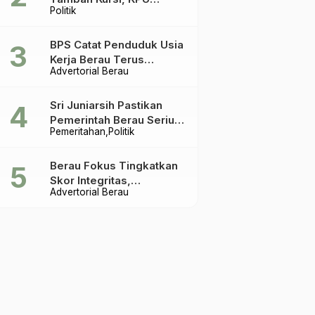
Politik
Ingatkan Acuannya UU
Pemilu
BPS Catat Penduduk Usia
Kerja Berau Terus
Advertorial Berau
Meningkat Dua Tahun
Terakhir
Sri Juniarsih Pastikan
Pemerintah Berau Serius
Pemeritahan
Politik
Tangani Reboisasi dan
Tolak Praktik Ilegal
Berau Fokus Tingkatkan
Skor Integritas,
Advertorial Berau
Rekomendasi KPK Jadi
Acuan