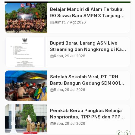
Belajar Mandiri di Alam Terbuka,
90 Siswa Baru SMPN 3 Tanjung
Redeb Ikuti Perkemahan
calendar_month
Jumat, 7 Agt 2026
Pembentukan Karakter
Bupati Berau Larang ASN Live
Streaming dan Nongkrong di Kafe
Saat Jam Kerja
calendar_month
Rabu, 29 Jul 2026
Setelah Sekolah Viral, PT TRH
Bantu Bangun Gedung SDN 001
Filial Birang
calendar_month
Rabu, 29 Jul 2026
Pemkab Berau Pangkas Belanja
Nonprioritas, TPP PNS dan PPPK
Tetap Dibayar
calendar_month
Rabu, 29 Jul 2026