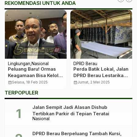
REKOMENDASI UNTUK ANDA
Lingkungan
Nasional
DPRD Berau
Peluang Baru! Ormas
Perda Batik Lokal, Jalan
Keagamaan Bisa Kelola
DPRD Berau Lestarikan
Tambang Tanpa
Budaya dan Majukan
calendar_month
Selasa, 18 Feb 2025
calendar_month
Jumat, 2 Mei 2025
Batasan Eks-PKP2B
UMKM
TERPOPULER
Jalan Sempit Jadi Alasan Dishub
Tertibkan Parkir di Tepian Teratai
Nasional
DPRD Berau Berpeluang Tambah Kursi,