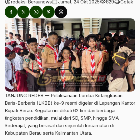
account_circle
calendar_month
visibility
print
redaksi Beraunews
Jumat, 24 Okt 2025
829
Cetak
TANJUNG REDEB — Pelaksanaan Lomba Ketangkasan
Baris-Berbaris (LKBB) ke-9 resmi digelar di Lapangan Kantor
Bupati Berau. Kegiatan ini diikuti 62 tim dari berbagai
tingkatan pendidikan, mulai dari SD, SMP, hingga SMA
Sederajat, yang berasal dari sejumlah kecamatan di
Kabupaten Berau serta Kalimantan Utara.