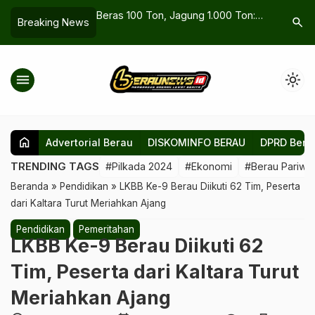
di Berau:
Beras 100 Ton, Jagung 1.000 Ton:
Tingkat P
search
Breaking News
an Ketepatan
Strategi Berau Redam Gejolak
Pilkada 2
oritas
Harga Pangan
68,09 Pe
menu
light_mode
home
Advertorial Berau
DISKOMINFO BERAU
DPRD Bera
TRENDING TAGS
#Pilkada 2024
#Ekonomi
#Berau Pariwis
Beranda
»
Pendidikan
»
‎LKBB Ke-9 Berau Diikuti 62 Tim, Peserta
dari Kaltara Turut Meriahkan Ajang
Pendidikan
Pemeritahan
‎LKBB Ke-9 Berau Diikuti 62
Tim, Peserta dari Kaltara Turut
Meriahkan Ajang