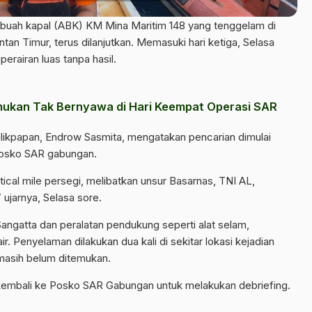
buah kapal (ABK) KM Mina Maritim 148 yang tenggelam di
tan Timur, terus dilanjutkan. Memasuki hari ketiga, Selasa
erairan luas tanpa hasil.
emukan Tak Bernyawa di Hari Keempat Operasi SAR
alikpapan, Endrow Sasmita, mengatakan pencarian dimulai
 posko SAR gabungan.
tical mile persegi, melibatkan unsur Basarnas, TNI AL,
 ujarnya, Selasa sore.
B Sangatta dan peralatan pendukung seperti alat selam,
r. Penyelaman dilakukan dua kali di sekitar lokasi kejadian
masih belum ditemukan.
 kembali ke Posko SAR Gabungan untuk melakukan debriefing.