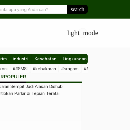
rsama Perumdam Batiwakkal, Komisi II DPRD Berau Tegas Tolak
search
if Air
light_mode
rim
industri
Kesehatan
Lingkungan
Nasional
Olahr
koni
##SMSI
#kebakaran
#sragam
##sawit #illegal
##Kal
ERPOPULER