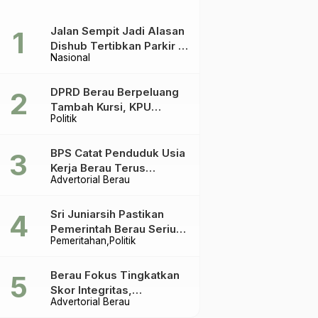
Jalan Sempit Jadi Alasan
Dishub Tertibkan Parkir di
Nasional
Tepian Teratai
DPRD Berau Berpeluang
Tambah Kursi, KPU
Politik
Ingatkan Acuannya UU
Pemilu
BPS Catat Penduduk Usia
Kerja Berau Terus
Advertorial Berau
Meningkat Dua Tahun
Terakhir
Sri Juniarsih Pastikan
Pemerintah Berau Serius
Pemeritahan
Politik
Tangani Reboisasi dan
Tolak Praktik Ilegal
Berau Fokus Tingkatkan
Skor Integritas,
Advertorial Berau
Rekomendasi KPK Jadi