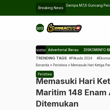
kan Jadi Proyek Ekonomi Biru
Gempa M7,6 Guncang Perai
Breaking News
Tsunami yang Kini Berakhir
menu
home
Advertorial Berau
DISKOMINFO B
TRENDING TAGS
#Pilkada 2024
#Ekono
Beranda
»
Peristiwa
»
‎Memasuki Hari Ketiga P
Peristiwa
‎Memasuki Hari Ke
Maritim 148 Enam
Ditemukan