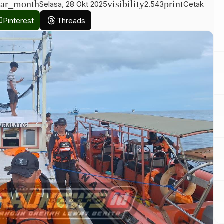
dar_month
visibility
print
Selasa, 28 Okt 2025
2.543
Cetak
Pinterest
Threads