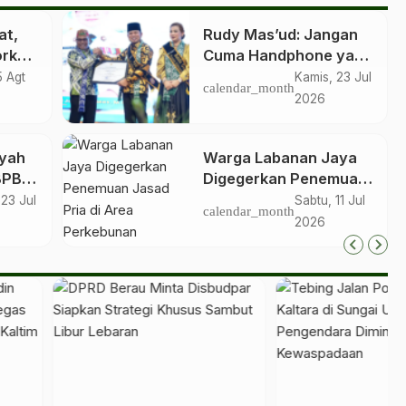
at,
Rudy Mas’ud: Jangan
orkan
Cuma Handphone yang
du ke
Di-charge, Keluarga
5 Agt
Kamis, 23 Jul
calendar_month
Juga Wajib Di-charge
2026
ayah
Warga Labanan Jaya
BPBD
Digegerkan Penemuan
Jasad Pria di Area
 23 Jul
Sabtu, 11 Jul
calendar_month
ang
Perkebunan
2026