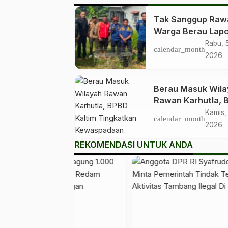
Tak Sanggup Raw
Warga Berau Lap
Anak Beruang Ma
Rabu, 
calendar_month
Petugas
2026
Berau Masuk Wil
Rawan Karhutla, 
Kaltim Tingkatkan
Kamis,
calendar_month
Kewaspadaan Jel
2026
Puncak Kemarau
REKOMENDASI UNTUK ANDA