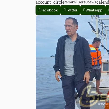
account_circle
calen
redaksi Beraunews
Facebook
Twitter
Whatsapp