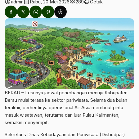
account_circle
calendar_month
visibility
print
admin
Rabu, 20 Mei 2026
289
Cetak
BERAU – Lesunya jadwal penerbangan menuju Kabupaten
Berau mulai terasa ke sektor pariwisata. Selama dua bulan
terakhir, berhentinya operasional Air Asia membuat pintu
masuk wisatawan, terutama dari luar Pulau Kalimantan,
semakin menyempit.
Sekretaris Dinas Kebudayaan dan Pariwisata (Disbudpar)