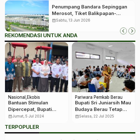
Penumpang Bandara Sepinggan
Merosot, Tiket Balikpapan-
Jakarta Tembus Rp2 Juta
calendar_month
Sabtu, 13 Jun 2026
REKOMENDASI UNTUK ANDA
Nasional
Ekobis
Pariwara Pemkab Berau
Bantuan Stimulan
Bupati Sri Juniarsih Mau
Dipercepat, Bupati
Budaya Berau Tetap
Berau Harap Tingkatkan
Hidup Lewat Pelatihan
calendar_month
Jumat, 5 Jul 2024
calendar_month
Selasa, 22 Jul 2025
Produktivitas Pertanian
Gambus
TERPOPULER