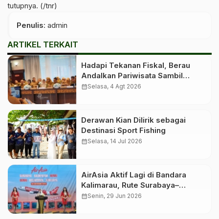
tutupnya. (/tnr)
Penulis
: admin
ARTIKEL TERKAIT
Hadapi Tekanan Fiskal, Berau
Andalkan Pariwisata Sambil
Menanti Dana Transfer Pusat
calendar_month
Selasa, 4 Agt 2026
Derawan Kian Dilirik sebagai
Destinasi Sport Fishing
calendar_month
Selasa, 14 Jul 2026
AirAsia Aktif Lagi di Bandara
Kalimarau, Rute Surabaya–
Balikpapan–Berau Dibuka Kembali
calendar_month
Senin, 29 Jun 2026