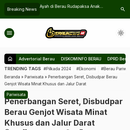
Destinasi Wisata
Ayah di Berau Rudapaksa Anak
Indra Teg
search
Breaking News
ya
Kandung sejak SD, Mengaku karena
Api Jurna
“Cinta”
Timur
menu
light_mode
home
Advertorial Berau
DISKOMINFO BERAU
DPRD Bera
TRENDING TAGS
#Pilkada 2024
#Ekonomi
#Berau Pariwis
Beranda
»
Pariwisata
»
Penerbangan Seret, Disbudpar Berau
Genjot Wisata Minat Khusus dan Jalur Darat
Pariwisata
Penerbangan Seret, Disbudpar
Berau Genjot Wisata Minat
Khusus dan Jalur Darat