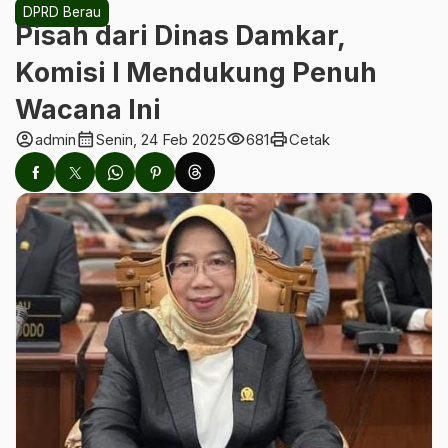
DPRD Berau
Pisah dari Dinas Damkar,
Komisi I Mendukung Penuh
Wacana Ini
account_circle
calendar_month
visibility
print
admin
Senin, 24 Feb 2025
681
Cetak