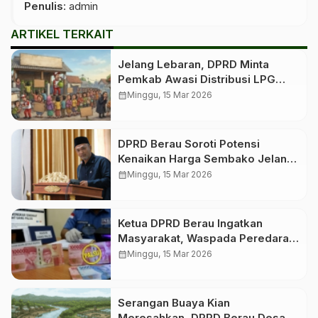
Penulis
: admin
ARTIKEL TERKAIT
Jelang Lebaran, DPRD Minta
Pemkab Awasi Distribusi LPG
Bersubsidi
calendar_month
Minggu, 15 Mar 2026
DPRD Berau Soroti Potensi
Kenaikan Harga Sembako Jelang
Idulfitri
calendar_month
Minggu, 15 Mar 2026
Ketua DPRD Berau Ingatkan
Masyarakat, Waspada Peredaran
Uang Palsu Jelang Lebaran
calendar_month
Minggu, 15 Mar 2026
Serangan Buaya Kian
Meresahkan, DPRD Berau Desak