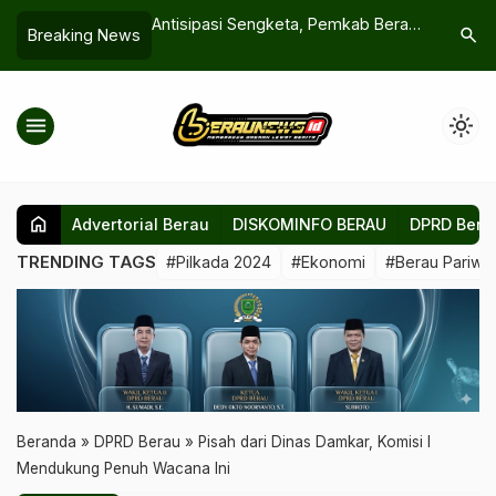
gketa, Pemkab Berau
Jemaah Haji Berau Mulai Terbang 15
Soal WFA
search
Breaking News
…
fikasi Aset Tanah
Mei, Persiapan Hampir Rampung
Tunggu J
menu
light_mode
home
Advertorial Berau
DISKOMINFO BERAU
DPRD Bera
TRENDING TAGS
#Pilkada 2024
#Ekonomi
#Berau Pariwis
Beranda
»
DPRD Berau
»
Pisah dari Dinas Damkar, Komisi I
Mendukung Penuh Wacana Ini