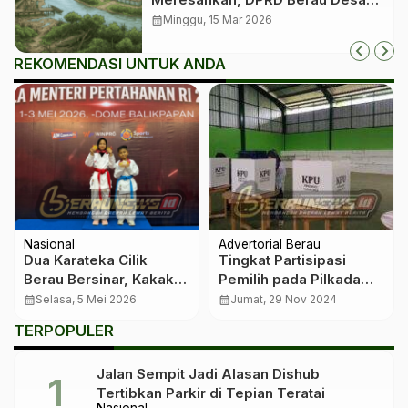
Pemerintah Segera Bangun
calendar_month
Minggu, 15 Mar 2026
Penangkaran
REKOMENDASI UNTUK ANDA
Nasional
Advertorial Berau
Dua Karateka Cilik
Tingkat Partisipasi
Berau Bersinar, Kakak
Pemilih pada Pilkada
Beradik Taklukkan
2024 di Berau Hanya
calendar_month
Selasa, 5 Mei 2026
calendar_month
Jumat, 29 Nov 2024
Arena Nasional
Capai 68,09 Persen
TERPOPULER
Jalan Sempit Jadi Alasan Dishub
Tertibkan Parkir di Tepian Teratai
Nasional