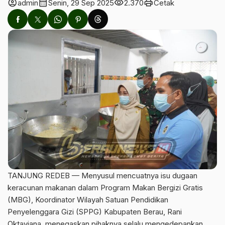
account_circle
calendar_month
visibility
print
admin
Senin, 29 Sep 2025
2.370
Cetak
TANJUNG REDEB — Menyusul mencuatnya isu dugaan
keracunan makanan dalam Program Makan Bergizi Gratis
(MBG), Koordinator Wilayah Satuan Pendidikan
Penyelenggara Gizi (SPPG) Kabupaten Berau, Rani
Oktaviana, menegaskan pihaknya selalu mengedepankan