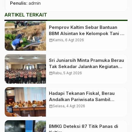
Penulis
: admin
ARTIKEL TERKAIT
Pemprov Kaltim Sebar Bantuan
BBM Alsintan ke Kelompok Tani di
10 Kabupaten dan Kota
calendar_month
Kamis, 6 Agt 2026
Sri Juniarsih Minta Pramuka Berau
Tak Sekadar Jalankan Kegiatan
Seremonial
calendar_month
Rabu, 5 Agt 2026
Hadapi Tekanan Fiskal, Berau
Andalkan Pariwisata Sambil
Menanti Dana Transfer Pusat
calendar_month
Selasa, 4 Agt 2026
BMKG Deteksi 87 Titik Panas di