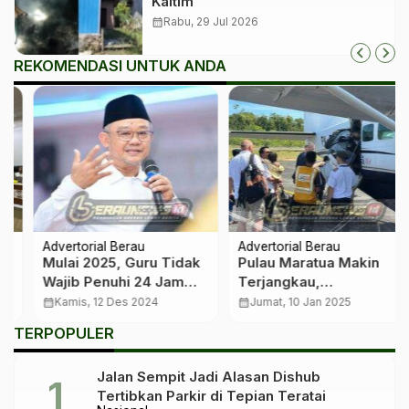
Kaltim
calendar_month
Rabu, 29 Jul 2026
REKOMENDASI UNTUK ANDA
Advertorial Berau
Advertorial Berau
Mulai 2025, Guru Tidak
Pulau Maratua Makin
Wajib Penuhi 24 Jam
Terjangkau,
Tatap Muka, Ada
Penerbangan Perintis
calendar_month
Kamis, 12 Des 2024
calendar_month
Jumat, 10 Jan 2025
Alternatif Baru
2025 Kembali
TERPOPULER
Mengudara
Jalan Sempit Jadi Alasan Dishub
Tertibkan Parkir di Tepian Teratai