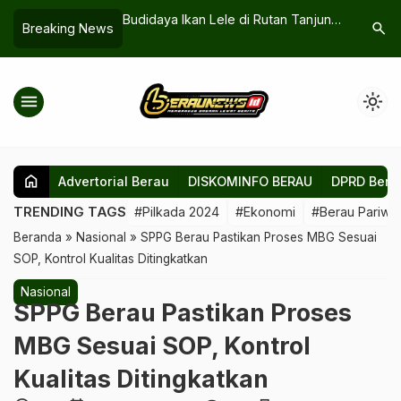
 Banua 2024,
Budidaya Ikan Lele di Rutan Tanjung
Gerakan P
search
Breaking News
irkan Wisata Budaya
Redeb: Program Pembinaan dan
Salurkan 
l
Ketahanan Pangan bagi Warga
Kebakara
Binaan
menu
light_mode
home
Advertorial Berau
DISKOMINFO BERAU
DPRD Bera
TRENDING TAGS
#Pilkada 2024
#Ekonomi
#Berau Pariwis
Beranda
»
Nasional
»
SPPG Berau Pastikan Proses MBG Sesuai
SOP, Kontrol Kualitas Ditingkatkan
Nasional
SPPG Berau Pastikan Proses
MBG Sesuai SOP, Kontrol
Kualitas Ditingkatkan