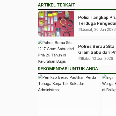
ARTIKEL TERKAIT
Polisi Tangkap Pri
Terduga Pengeda
Sabu di Gunung
calendar_month
Jumat, 26 Jun 2026
Panjang
Polres Berau Sita 
Gram Sabu dari Pr
Tahun di Keluraha
calendar_month
Rabu, 10 Jun 2026
Bugis
REKOMENDASI UNTUK ANDA