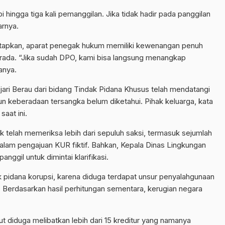
hingga tiga kali pemanggilan. Jika tidak hadir pada panggilan
arnya.
tapkan, aparat penegak hukum memiliki kewenangan penuh
rada. “Jika sudah DPO, kami bisa langsung menangkap
anya.
jari Berau dari bidang Tindak Pidana Khusus telah mendatangi
 keberadaan tersangka belum diketahui. Pihak keluarga, kata
aat ini.
dik telah memeriksa lebih dari sepuluh saksi, termasuk sejumlah
alam pengajuan KUR fiktif. Bahkan, Kepala Dinas Lingkungan
nggil untuk dimintai klarifikasi.
k pidana korupsi, karena diduga terdapat unsur penyalahgunaan
Berdasarkan hasil perhitungan sementara, kerugian negara
ut diduga melibatkan lebih dari 15 kreditur yang namanya