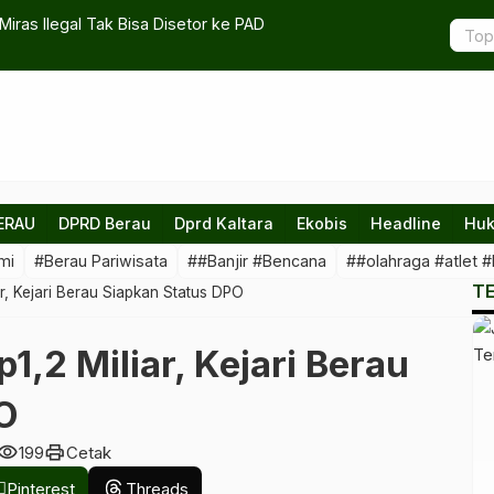
iras Ilegal Tak Bisa Disetor ke PAD
Megahnya B
Masyarakat
ERAU
DPRD Berau
Dprd Kaltara
Ekobis
Headline
Huk
mi
#Berau Pariwisata
##Banjir #Bencana
##olahraga #atlet #
T
ar, Kejari Berau Siapkan Status DPO
1,2 Miliar, Kejari Berau
O
isibility
print
199
Cetak
Pinterest
Threads