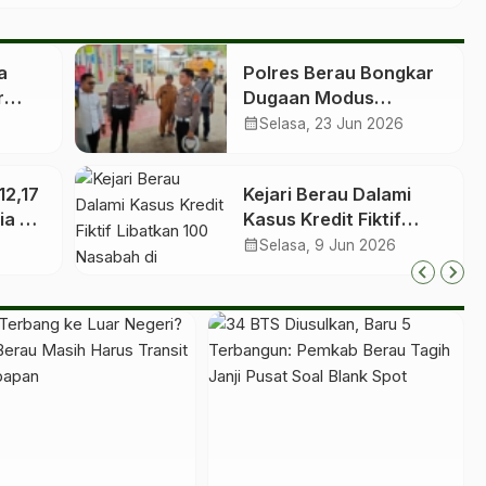
a
Polres Berau Bongkar
r
Dugaan Modus
Barcode Ganda untuk
calendar_month
Selasa, 23 Jun 2026
BBM Subsidi
12,17
Kejari Berau Dalami
ia 26
Kasus Kredit Fiktif
n
Libatkan 100 Nasabah
calendar_month
Selasa, 9 Jun 2026
di Talisayan