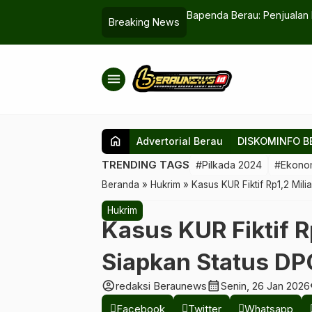
 di Panti Jompo dan Khitanan Massal
Bapenda Berau: Penjualan M
Breaking News
menu
home
Advertorial Berau
DISKOMINFO B
TRENDING TAGS
#Pilkada 2024
#Ekono
Beranda
»
Hukrim
»
Kasus KUR Fiktif Rp1,2 Mili
Hukrim
Kasus KUR Fiktif Rp
Siapkan Status DP
account_circle
calendar_month
v
redaksi Beraunews
Senin, 26 Jan 2026
Facebook
Twitter
Whatsapp