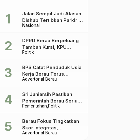
Jalan Sempit Jadi Alasan
Dishub Tertibkan Parkir di
Nasional
Tepian Teratai
DPRD Berau Berpeluang
Tambah Kursi, KPU
Politik
Ingatkan Acuannya UU
Pemilu
BPS Catat Penduduk Usia
Kerja Berau Terus
Advertorial Berau
Meningkat Dua Tahun
Terakhir
Sri Juniarsih Pastikan
Pemerintah Berau Serius
Pemeritahan
Politik
Tangani Reboisasi dan
Tolak Praktik Ilegal
Berau Fokus Tingkatkan
Skor Integritas,
Advertorial Berau
Rekomendasi KPK Jadi