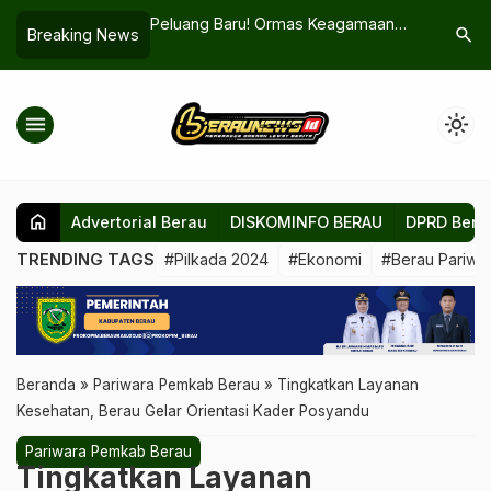
kulirang–
Peluang Baru! Ormas Keagamaan
Geger Pe
search
Breaking News
i Aset Wisata Dunia;
Bisa Kelola Tambang Tanpa Batasan
THM Tanju
at Perhatian
Eks-PKP2B
Autopsi 
menu
light_mode
home
Advertorial Berau
DISKOMINFO BERAU
DPRD Bera
TRENDING TAGS
#Pilkada 2024
#Ekonomi
#Berau Pariwis
Beranda
»
Pariwara Pemkab Berau
»
Tingkatkan Layanan
Kesehatan, Berau Gelar Orientasi Kader Posyandu
Pariwara Pemkab Berau
Tingkatkan Layanan