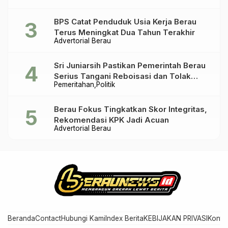
BPS Catat Penduduk Usia Kerja Berau
Terus Meningkat Dua Tahun Terakhir
Advertorial Berau
Sri Juniarsih Pastikan Pemerintah Berau
Serius Tangani Reboisasi dan Tolak
Pemeritahan
Politik
Praktik Ilegal
Berau Fokus Tingkatkan Skor Integritas,
Rekomendasi KPK Jadi Acuan
Advertorial Berau
Beranda
Contact
Hubungi Kami
Index Berita
KEBIJAKAN PRIVASI
Konta