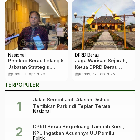
Nasional
DPRD Berau
Pemkab Berau Lelang 5
Jaga Warisan Sejarah,
Jabatan Strategis,
Ketua DPRD Berau
Target Terisi Juli
Dorong Revitalisasi
calendar_month
Sabtu, 11 Apr 2026
calendar_month
Kamis, 27 Feb 2025
Museum Gunung Tabur
TERPOPULER
Jalan Sempit Jadi Alasan Dishub
Tertibkan Parkir di Tepian Teratai
Nasional
DPRD Berau Berpeluang Tambah Kursi,
KPU Ingatkan Acuannya UU Pemilu
Politik