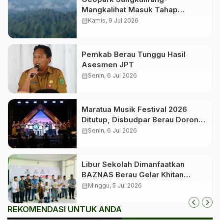
Mangkalihat Masuk Tahap
Verifikasi Lapangan untuk
calendar_month
Kamis, 9 Jul 2026
Penetapan Geopark Nasional
Pemkab Berau Tunggu Hasil
Asesmen JPT
calendar_month
Senin, 6 Jul 2026
Maratua Musik Festival 2026
Ditutup, Disbudpar Berau Dorong
Event Jadi Pengungkit Pariwisata
calendar_month
Senin, 6 Jul 2026
Libur Sekolah Dimanfaatkan
BAZNAS Berau Gelar Khitan
Massal bagi 350 Anak
calendar_month
Minggu, 5 Jul 2026
REKOMENDASI UNTUK ANDA