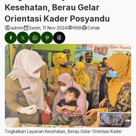
Kesehatan, Berau Gelar
Orientasi Kader Posyandu
account_circle
calendar_month
visibility
print
admin
Senin, 11 Nov 2024
668
Cetak
Tingkatkan Layanan Kesehatan, Berau Gelar Orientasi Kader