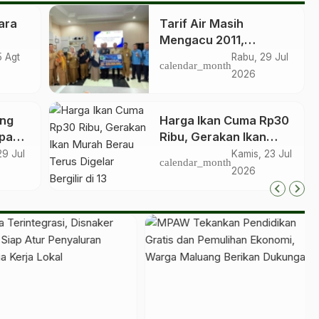
ara
Tarif Air Masih
Mengacu 2011,
aik
Perumda Batiwakkal
5 Agt
Rabu, 29 Jul
calendar_month
Tetap Berkontribusi
2026
untuk PAD
ong
Harga Ikan Cuma Rp30
pan
Ribu, Gerakan Ikan
tuk
Murah Berau Terus
29 Jul
Kamis, 23 Jul
calendar_month
gan
Digelar Bergilir di 13
2026
Kecamatan