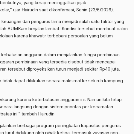
 berikutnya, yang kerap meninggalkan jejak
r,” ujar Hairudin saat dikonfirmasi, Senin (23/6/2026).
keuangan dari pengurus lama menjadi salah satu faktor yang
lah BUMKam berjalan lambat. Kondisi tersebut membuat calon
lolaan karena khawatir terbebani persoalan yang belum
keterbatasan anggaran dalam menjalankan fungsi pembinaan
nggaran pembinaan yang tersedia disebut tidak mencapai
an tersebut diproyeksikan turun menjadi sekitar Rp40 juta.
 tidak dapat dilakukan secara maksimal ke seluruh kampung
rkurang karena keterbatasan anggaran ini. Namun kita tetap
ecara langsung dengan sistem prioritas per kecamatan
tas ini,” tambah Hairudin.
alankan berbagai program peningkatan kapasitas pengurus
 turut didukung oleh pihak ketiga, termasuk yayasan non-