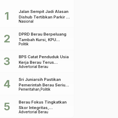
Jalan Sempit Jadi Alasan
Dishub Tertibkan Parkir di
Nasional
Tepian Teratai
DPRD Berau Berpeluang
Tambah Kursi, KPU
Politik
Ingatkan Acuannya UU
Pemilu
BPS Catat Penduduk Usia
Kerja Berau Terus
Advertorial Berau
Meningkat Dua Tahun
Terakhir
Sri Juniarsih Pastikan
Pemerintah Berau Serius
Pemeritahan
Politik
Tangani Reboisasi dan
Tolak Praktik Ilegal
Berau Fokus Tingkatkan
Skor Integritas,
Advertorial Berau
Rekomendasi KPK Jadi