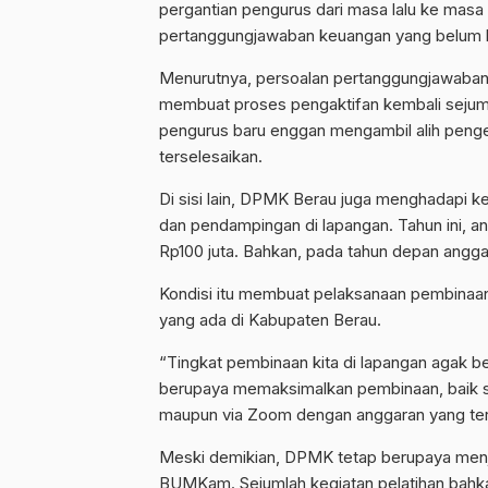
pergantian pengurus dari masa lalu ke masa
pertanggungjawaban keuangan yang belum kela
Menurutnya, persoalan pertanggungjawaban 
membuat proses pengaktifan kembali sejum
pengurus baru enggan mengambil alih penge
terselesaikan.
Di sisi lain, DPMK Berau juga menghadapi 
dan pendampingan di lapangan. Tahun ini, a
Rp100 juta. Bahkan, pada tahun depan anggar
Kondisi itu membuat pelaksanaan pembinaan
yang ada di Kabupaten Berau.
“Tingkat pembinaan kita di lapangan agak be
berupaya memaksimalkan pembinaan, baik s
maupun via Zoom dengan anggaran yang terba
Meski demikian, DPMK tetap berupaya menj
BUMKam. Sejumlah kegiatan pelatihan bahkan