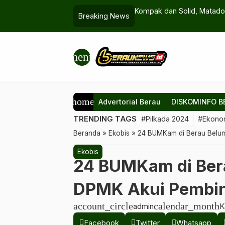
eri 1: Jauhi Narkoba, Jaga Masa Depan
Kompak dan Solid, Matado
Breaking News
Menangkan SraGam
menu
home
Advertorial Berau
DISKOMINFO B
TRENDING TAGS
#Pilkada 2024
#Ekono
Beranda
»
Ekobis
»
24 BUMKam di Berau Belum
Ekobis
24 BUMKam di Bera
DPMK Akui Pembin
account_circle
calendar_month
admin
K
Facebook
Twitter
Whatsapp