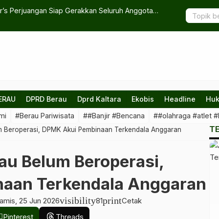
r’s Perjuangan Siap Gerakkan Seluruh Anggota
Ekonomi Kr
Berkelanjut
ERAU
DPRD Berau
Dprd Kaltara
Ekobis
Headline
Huk
mi
#Berau Pariwisata
##Banjir #Bencana
##olahraga #atlet #
T
 Beroperasi, DPMK Akui Pembinaan Terkendala Anggaran
u Belum Beroperasi,
aan Terkendala Anggaran
visibility
print
amis, 25 Jun 2026
81
Cetak
Pinterest
Threads