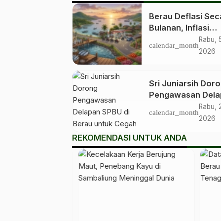
Berau Deflasi Sec
Bulanan, Inflasi
Tahunan Justru N
Rabu, 
calendar_month
2,88 Persen
2026
Sri Juniarsih Dor
Pengawasan Dela
SPBU di Berau un
Rabu, 
calendar_month
Cegah Penyimpan
2026
REKOMENDASI UNTUK ANDA