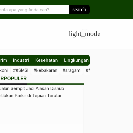
eatif Berau 2024-2028: Langkah Strategis Menuju Wisata
search
an
light_mode
rim
industri
Kesehatan
Lingkungan
Nasional
Olahr
koni
##SMSI
#kebakaran
#sragam
##sawit #illegal
##Kal
ERPOPULER