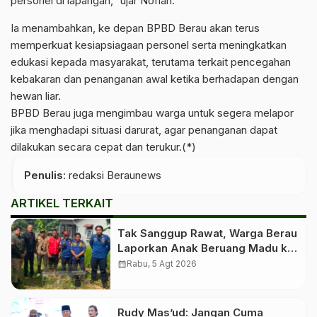
personel di lapangan,” ujar Nofian.
Ia menambahkan, ke depan BPBD Berau akan terus
memperkuat kesiapsiagaan personel serta meningkatkan
edukasi kepada masyarakat, terutama terkait pencegahan
kebakaran dan penanganan awal ketika berhadapan dengan
hewan liar.
BPBD Berau juga mengimbau warga untuk segera melapor
jika menghadapi situasi darurat, agar penanganan dapat
dilakukan secara cepat dan terukur.(*)
Penulis
: redaksi Beraunews
ARTIKEL TERKAIT
Tak Sanggup Rawat, Warga Berau
Laporkan Anak Beruang Madu ke
Petugas
calendar_month
Rabu, 5 Agt 2026
Rudy Mas’ud: Jangan Cuma