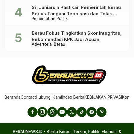
Sri Juniarsih Pastikan Pemerintah Berau
Serius Tangani Reboisasi dan Tolak
Pemeritahan
Politik
Praktik Ilegal
Berau Fokus Tingkatkan Skor Integritas,
Rekomendasi KPK Jadi Acuan
Advertorial Berau
Beranda
Contact
Hubungi Kami
Index Berita
KEBIJAKAN PRIVASI
Konta
BERAUNEWS.ID - Berita Berau, Terkini, Politik, Ekonomi &