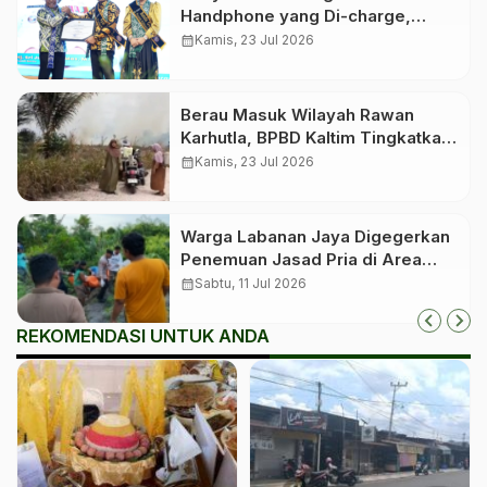
Handphone yang Di-charge,
Keluarga Juga Wajib Di-charge
calendar_month
Kamis, 23 Jul 2026
Berau Masuk Wilayah Rawan
Karhutla, BPBD Kaltim Tingkatkan
Kewaspadaan Jelang Puncak
calendar_month
Kamis, 23 Jul 2026
Kemarau
Warga Labanan Jaya Digegerkan
Penemuan Jasad Pria di Area
Perkebunan
calendar_month
Sabtu, 11 Jul 2026
REKOMENDASI UNTUK ANDA