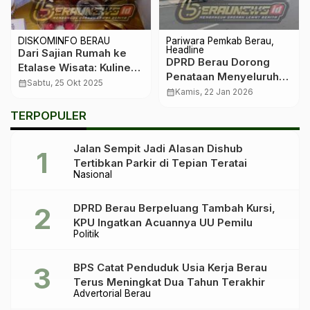
DISKOMINFO BERAU
Pariwara Pemkab Berau
Headline
Dari Sajian Rumah ke
DPRD Berau Dorong
Etalase Wisata: Kuliner
Penataan Menyeluruh
Berau Maju Satu
calendar_month
Sabtu, 25 Okt 2025
Kios AKB Sanipah I
calendar_month
Kamis, 22 Jan 2026
Langkah
TERPOPULER
Jalan Sempit Jadi Alasan Dishub
Tertibkan Parkir di Tepian Teratai
Nasional
DPRD Berau Berpeluang Tambah Kursi,
KPU Ingatkan Acuannya UU Pemilu
Politik
BPS Catat Penduduk Usia Kerja Berau
Terus Meningkat Dua Tahun Terakhir
Advertorial Berau