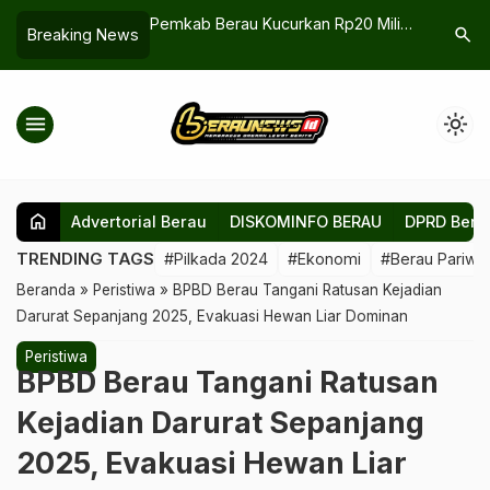
am Pelajar, Saatnya
Pemkab Berau Kucurkan Rp20 Miliar
Jalin Kom
search
Breaking News
 Positif
untuk Seragam Gratis, Batik Lokal
Pjs Bupat
Jadi Identitas Baru Sekolah
Warastut
menu
light_mode
home
Advertorial Berau
DISKOMINFO BERAU
DPRD Bera
TRENDING TAGS
#Pilkada 2024
#Ekonomi
#Berau Pariwis
Beranda
»
Peristiwa
»
BPBD Berau Tangani Ratusan Kejadian
Darurat Sepanjang 2025, Evakuasi Hewan Liar Dominan
Peristiwa
BPBD Berau Tangani Ratusan
Kejadian Darurat Sepanjang
2025, Evakuasi Hewan Liar