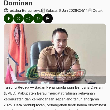
Dominan
account_circle
calendar_month
visibility
print
redaksi Beraunews
Selasa, 6 Jan 2026
514
Cetak
Tanjung Redeb — Badan Penanggulangan Bencana Daerah
(BPBD) Kabupaten Berau mencatat ratusan pelayanan
kedaruratan dan kebencanaan sepanjang tahun anggaran
2025. Data menunjukkan, penanganan tidak hanya didominasi