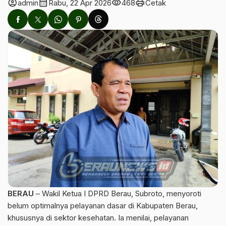
account_circle
calendar_month
visibility
print
admin
Rabu, 22 Apr 2026
468
Cetak
BERAU
– Wakil Ketua I DPRD Berau, Subroto, menyoroti
belum optimalnya pelayanan dasar di Kabupaten Berau,
khususnya di sektor kesehatan. Ia menilai, pelayanan