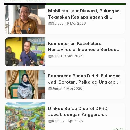
Mobilitas Laut Diawasi, Bulungan
Tegaskan Kesiapsiagaan di
Tengah Isu Hantavirus
calendar_month
Selasa, 19 Mei 2026
Kementerian Kesehatan:
Hantavirus di Indonesia Berbeda
dengan yang Ada di MV Hondius
calendar_month
Sabtu, 9 Mei 2026
Fenomena Bunuh Diri di Bulungan
Jadi Sorotan, Psikolog Ungkap
Faktor Ekonomi hingga Isolasi
calendar_month
Jumat, 1 Mei 2026
Sosial
Dinkes Berau Disorot DPRD,
Jawab dengan Anggaran
Fantastis untuk Layanan
calendar_month
Rabu, 29 Apr 2026
Kesehatan