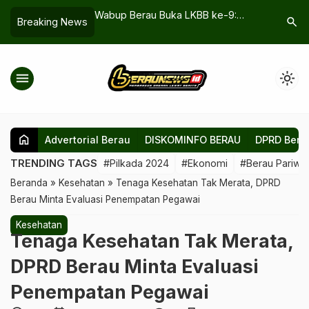
ngkara! Tokoh
Wabup Berau Buka LKBB ke-9:
Perminta
search
Breaking News
i Jadi Pilar
Ajang Pembinaan Generasi Disiplin
Seret: Ha
etertiban
dan Patriotis
Terkendal
menu
light_mode
home
Advertorial Berau
DISKOMINFO BERAU
DPRD Bera
TRENDING TAGS
#Pilkada 2024
#Ekonomi
#Berau Pariwis
Beranda
»
Kesehatan
»
Tenaga Kesehatan Tak Merata, DPRD
Berau Minta Evaluasi Penempatan Pegawai
Kesehatan
Tenaga Kesehatan Tak Merata,
DPRD Berau Minta Evaluasi
Penempatan Pegawai