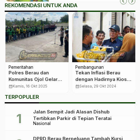
REKOMENDASI UNTUK ANDA
Pemeritahan
Pembangunan
Polres Berau dan
Tekan Inflasi Berau
Komunitas Ojol Gelar
dengan Hadirnya Kios
Rolling City Patroli,
Penyeimbang
calendar_month
Kamis, 16 Okt 2025
calendar_month
Selasa, 29 Okt 2024
Rayakan Setahun
TERPOPULER
Pemerintahan
Prabowo–Gibran
Jalan Sempit Jadi Alasan Dishub
Tertibkan Parkir di Tepian Teratai
Nasional
DPRD Berau Berpeluang Tambah Kursi,