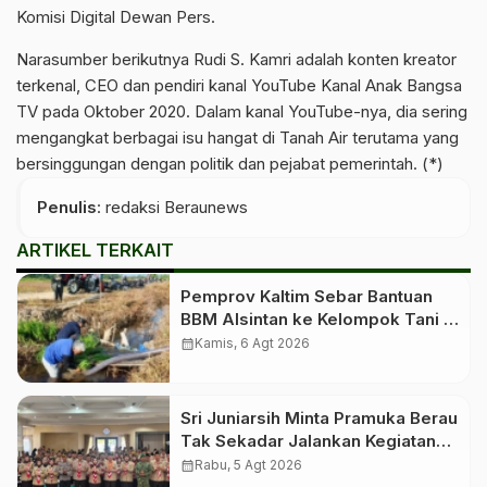
Komisi Digital Dewan Pers.
Narasumber berikutnya Rudi S. Kamri adalah konten kreator
terkenal, CEO dan pendiri kanal YouTube Kanal Anak Bangsa
TV pada Oktober 2020. Dalam kanal YouTube-nya, dia sering
mengangkat berbagai isu hangat di Tanah Air terutama yang
bersinggungan dengan politik dan pejabat pemerintah. (*)
Penulis
: redaksi Beraunews
ARTIKEL TERKAIT
Pemprov Kaltim Sebar Bantuan
BBM Alsintan ke Kelompok Tani di
10 Kabupaten dan Kota
calendar_month
Kamis, 6 Agt 2026
Sri Juniarsih Minta Pramuka Berau
Tak Sekadar Jalankan Kegiatan
Seremonial
calendar_month
Rabu, 5 Agt 2026