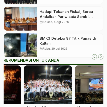
Hadapi Tekanan Fiskal, Berau
Andalkan Pariwisata Sambil
Menanti Dana Transfer Pusat
calendar_month
Selasa, 4 Agt 2026
BMKG Deteksi 87 Titik Panas di
Kaltim
calendar_month
Rabu, 29 Jul 2026
REKOMENDASI UNTUK ANDA