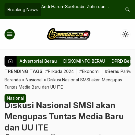
n Dokumen Rencana
Andi Harun-Saefuddin Zuhri dan
Warga Ga
search
Breaking News
embangunan
Rudy Mas’ud-Seno Aji Bersinergi
Pemapara
agi Kabupaten Berau
Tingkatkan SDM
MPAW
menu
light_mode
home
Advertorial Berau
DISKOMINFO BERAU
DPRD Bera
TRENDING TAGS
#Pilkada 2024
#Ekonomi
#Berau Pariwis
Beranda
»
Nasional
»
Diskusi Nasional SMSI akan Mengupas
Tuntas Media Baru dan UU ITE
Nasional
Diskusi Nasional SMSI akan
Mengupas Tuntas Media Baru
dan UU ITE