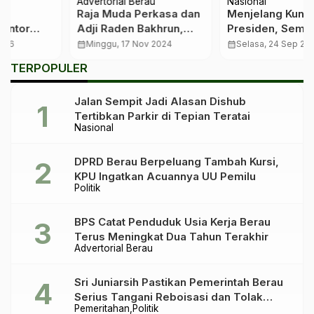
Advertorial Berau
Nasional
Raja Muda Perkasa dan
Menjelang Kunjungan
Adji Raden Bakhrun,
Presiden, Semua Pihak
Tokoh Kesultanan Pilih
Bersinergi untuk
calendar_month
Minggu, 17 Nov 2024
calendar_month
Selasa, 24 Sep 2024
‘Sragam’ di Pilkada
Keamanan di Berau
…
TERPOPULER
Berau
Jalan Sempit Jadi Alasan Dishub
Tertibkan Parkir di Tepian Teratai
Nasional
DPRD Berau Berpeluang Tambah Kursi,
KPU Ingatkan Acuannya UU Pemilu
Politik
BPS Catat Penduduk Usia Kerja Berau
Terus Meningkat Dua Tahun Terakhir
Advertorial Berau
Sri Juniarsih Pastikan Pemerintah Berau
Serius Tangani Reboisasi dan Tolak
Pemeritahan
Politik
Praktik Ilegal