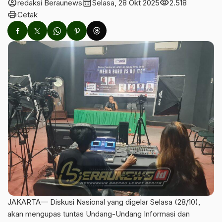
account_circle
calendar_month
visibility
redaksi Beraunews
Selasa, 28 Okt 2025
2.518
print
Cetak
JAKARTA— Diskusi Nasional yang digelar Selasa (28/10),
akan mengupas tuntas Undang-Undang Informasi dan