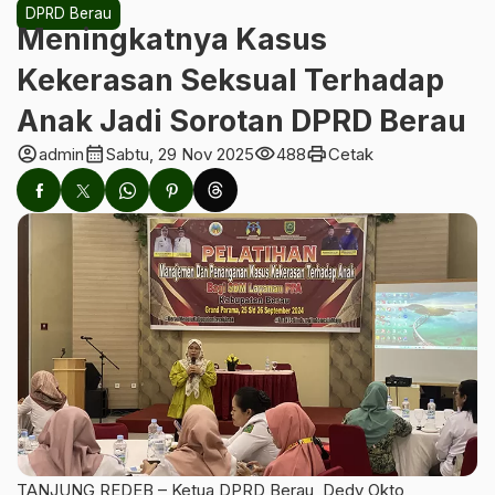
DPRD Berau
Meningkatnya Kasus
Kekerasan Seksual Terhadap
Anak Jadi Sorotan DPRD Berau
account_circle
calendar_month
visibility
print
admin
Sabtu, 29 Nov 2025
488
Cetak
TANJUNG REDEB – Ketua DPRD Berau, Dedy Okto