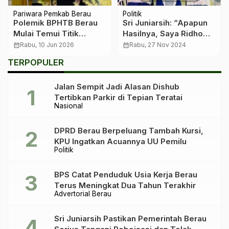
Pariwara Pemkab Berau
Politik
Polemik BPHTB Berau
Sri Juniarsih: “Apapun
Mulai Temui Titik
Hasilnya, Saya Ridho
Terang, Aturan Baru
dan Ikhlas”
calendar_month
Rabu, 10 Jun 2026
calendar_month
Rabu, 27 Nov 2024
Berlaku 15 Juni
TERPOPULER
Jalan Sempit Jadi Alasan Dishub
Tertibkan Parkir di Tepian Teratai
Nasional
DPRD Berau Berpeluang Tambah Kursi,
KPU Ingatkan Acuannya UU Pemilu
Politik
BPS Catat Penduduk Usia Kerja Berau
Terus Meningkat Dua Tahun Terakhir
Advertorial Berau
Sri Juniarsih Pastikan Pemerintah Berau