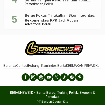
Serius Tangani Reboisasi dan Tolak
Pemeritahan
Politik
Praktik Ilegal
Berau Fokus Tingkatkan Skor Integritas,
Rekomendasi KPK Jadi Acuan
Advertorial Berau
Beranda
Contact
Hubungi Kami
Index Berita
KEBIJAKAN PRIVASI
Konta
BERAUNEWS.ID - Berita Berau, Terkini, Politik, Ekonomi &
Peristiwa
PT Bangun Daerah Kita