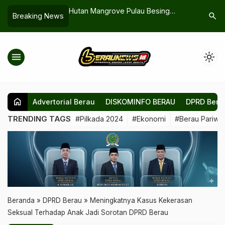
 Pulau Besing
Siapkan Terobosan Pemasaran
Diskoper
search
Breaking News
ntan Bisa
Digital UMKM
Ekspansi 
tatnya
Tekan Pe
menu
light_mode
home
Advertorial Berau
DISKOMINFO BERAU
DPRD Bera
TRENDING TAGS
#Pilkada 2024
#Ekonomi
#Berau Pariwis
Beranda
»
DPRD Berau
»
Meningkatnya Kasus Kekerasan
Seksual Terhadap Anak Jadi Sorotan DPRD Berau