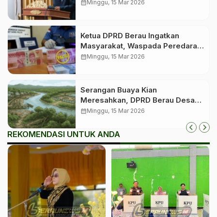
Idulfitri
calendar_month
Minggu, 15 Mar 2026
Ketua DPRD Berau Ingatkan
Masyarakat, Waspada Peredaran
Uang Palsu Jelang Lebaran
calendar_month
Minggu, 15 Mar 2026
Serangan Buaya Kian
Meresahkan, DPRD Berau Desak
Pemerintah Segera Bangun
calendar_month
Minggu, 15 Mar 2026
Penangkaran
REKOMENDASI UNTUK ANDA