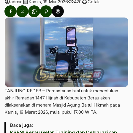
account_circle
calendar_month
visibility
print
admin
Kamis, 19 Mar 2026
420
Cetak
TANJUNG REDEB – Pemantauan hilal untuk menentukan
akhir Ramadan 1447 Hijriah di Kabupaten Berau akan
dilaksanakan di menara Masjid Agung Baitul Hikmah pada
Kamis, 19 Maret 2026, mulai pukul 17.00 WITA.
Baca juga:
KSBSI Berau Gelar Training dan Deklarasikan