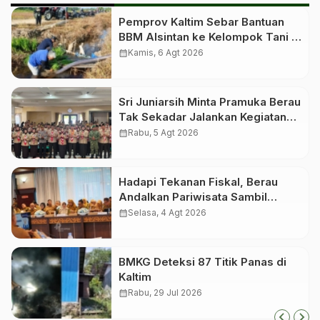
Pemprov Kaltim Sebar Bantuan
BBM Alsintan ke Kelompok Tani di
10 Kabupaten dan Kota
calendar_month
Kamis, 6 Agt 2026
Sri Juniarsih Minta Pramuka Berau
Tak Sekadar Jalankan Kegiatan
Seremonial
calendar_month
Rabu, 5 Agt 2026
Hadapi Tekanan Fiskal, Berau
Andalkan Pariwisata Sambil
Menanti Dana Transfer Pusat
calendar_month
Selasa, 4 Agt 2026
BMKG Deteksi 87 Titik Panas di
Kaltim
calendar_month
Rabu, 29 Jul 2026