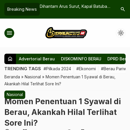
mi Pemerataan,
Dihantam Arus Surut, Kapal Batubara
Dana Pen
search
Breaking News
tas dan Tahap
Kandas di Perairan Sukan
Berau Ti
l Desember
menu
light_mode
home
Advertorial Berau
DISKOMINFO BERAU
DPRD Bera
TRENDING TAGS
#Pilkada 2024
#Ekonomi
#Berau Pariwis
Beranda
»
Nasional
»
Momen Penentuan 1 Syawal di Berau,
Akankah Hilal Terlihat Sore Ini?
Nasional
Momen Penentuan 1 Syawal di
Berau, Akankah Hilal Terlihat
Sore Ini?