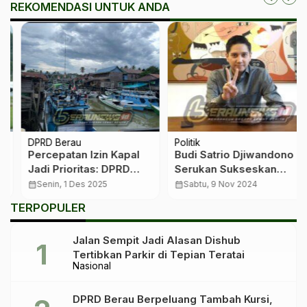
REKOMENDASI UNTUK ANDA
DPRD Berau
Politik
Percepatan Izin Kapal
Budi Satrio Djiwandono
Jadi Prioritas: DPRD
Serukan Sukseskan
Berau Minta Pemerintah
Pilkada Berau, Dukung
calendar_month
Senin, 1 Des 2025
calendar_month
Sabtu, 9 Nov 2024
Hadirkan Layanan
Paslon Sri Juniarsih-
TERPOPULER
Perizinan Ramah
Gamalis
Nelayan
Jalan Sempit Jadi Alasan Dishub
Tertibkan Parkir di Tepian Teratai
Nasional
DPRD Berau Berpeluang Tambah Kursi,