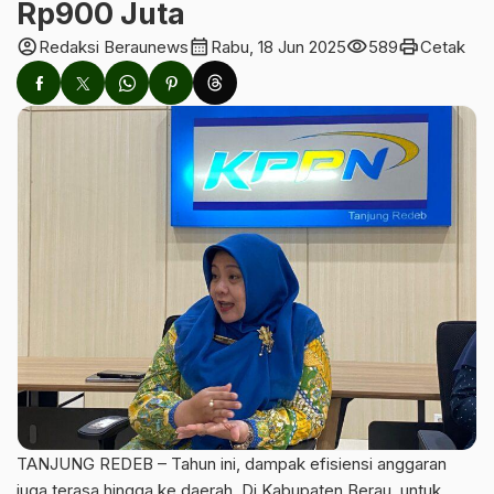
Rp900 Juta
account_circle
calendar_month
visibility
print
Redaksi Beraunews
Rabu, 18 Jun 2025
589
Cetak
TANJUNG REDEB – Tahun ini, dampak efisiensi anggaran
juga terasa hingga ke daerah. Di Kabupaten Berau, untuk