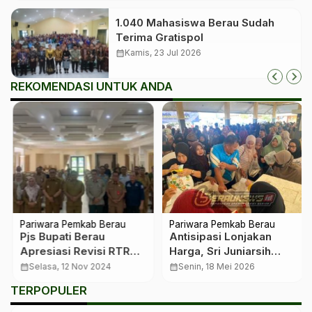
1.040 Mahasiswa Berau Sudah
Terima Gratispol
calendar_month
Kamis, 23 Jul 2026
REKOMENDASI UNTUK ANDA
Pariwara Pemkab Berau
Pariwara Pemkab Berau
Pjs Bupati Berau
Antisipasi Lonjakan
Apresiasi Revisi RTRW
Harga, Sri Juniarsih
untuk Sinkronisasi
Dorong Warga Berau
calendar_month
Selasa, 12 Nov 2024
calendar_month
Senin, 18 Mei 2026
Pembangunan Daerah
Mandiri Tanam Cabai di
TERPOPULER
Pekarangan