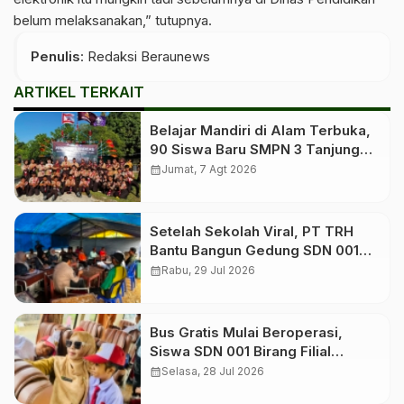
belum melaksanakan,” tutupnya.
Penulis
: Redaksi Beraunews
ARTIKEL TERKAIT
Belajar Mandiri di Alam Terbuka,
90 Siswa Baru SMPN 3 Tanjung
Redeb Ikuti Perkemahan
calendar_month
Jumat, 7 Agt 2026
Pembentukan Karakter
Setelah Sekolah Viral, PT TRH
Bantu Bangun Gedung SDN 001
Filial Birang
calendar_month
Rabu, 29 Jul 2026
Bus Gratis Mulai Beroperasi,
Siswa SDN 001 Birang Filial
Berangkat ke Sekolah Induk
calendar_month
Selasa, 28 Jul 2026