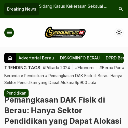
3 ASN Berau: Nggak
Sidang Kasus Kekerasan Seksual di
Kesenjan
search
Breaking News
nggu Juknis!
Berau, Terdakwa AS Akui Seluruh
Naker Lok
Dakwaan
Peningkat
menu
light_mode
home
Advertorial Berau
DISKOMINFO BERAU
DPRD Bera
TRENDING TAGS
#Pilkada 2024
#Ekonomi
#Berau Pariwis
Beranda
»
Pendidikan
»
Pemangkasan DAK Fisik di Berau: Hanya
Sektor Pendidikan yang Dapat Alokasi Rp900 Juta
Pendidikan
Pemangkasan DAK Fisik di
Berau: Hanya Sektor
Pendidikan yang Dapat Alokasi