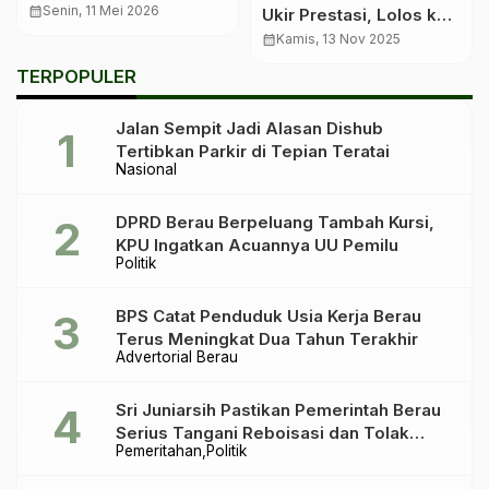
Berau Tegaskan Tak
calendar_month
Senin, 11 Mei 2026
Ukir Prestasi, Lolos ke
Pernah Terbitkan Izin
Kompetisi Dunia di Italia
calendar_month
Kamis, 13 Nov 2025
TERPOPULER
Jalan Sempit Jadi Alasan Dishub
Tertibkan Parkir di Tepian Teratai
Nasional
DPRD Berau Berpeluang Tambah Kursi,
KPU Ingatkan Acuannya UU Pemilu
Politik
BPS Catat Penduduk Usia Kerja Berau
Terus Meningkat Dua Tahun Terakhir
Advertorial Berau
Sri Juniarsih Pastikan Pemerintah Berau
Serius Tangani Reboisasi dan Tolak
Pemeritahan
Politik
Praktik Ilegal