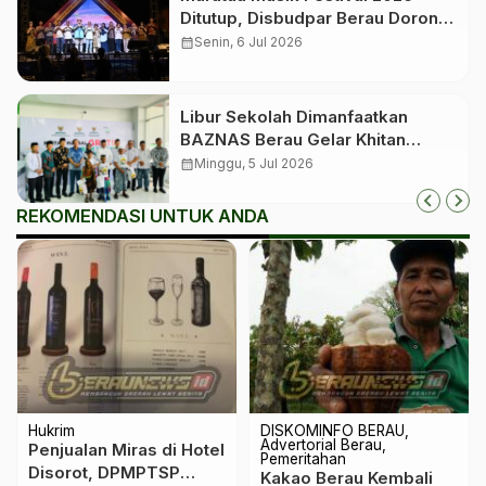
Ditutup, Disbudpar Berau Dorong
Event Jadi Pengungkit Pariwisata
calendar_month
Senin, 6 Jul 2026
Libur Sekolah Dimanfaatkan
BAZNAS Berau Gelar Khitan
Massal bagi 350 Anak
calendar_month
Minggu, 5 Jul 2026
REKOMENDASI UNTUK ANDA
Hukrim
DISKOMINFO BERAU
Advertorial Berau
Penjualan Miras di Hotel
Pemeritahan
Disorot, DPMPTSP
Kakao Berau Kembali