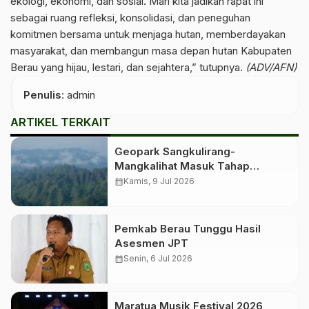
ekologi, ekonomi, dan sosial. Mari kita jadikan rapat ini
sebagai ruang refleksi, konsolidasi, dan peneguhan
komitmen bersama untuk menjaga hutan, memberdayakan
masyarakat, dan membangun masa depan hutan Kabupaten
Berau yang hijau, lestari, dan sejahtera,” tutupnya.
(ADV/AFN)
Penulis
: admin
ARTIKEL TERKAIT
Geopark Sangkulirang-
Mangkalihat Masuk Tahap
Verifikasi Lapangan untuk
calendar_month
Kamis, 9 Jul 2026
Penetapan Geopark Nasional
Pemkab Berau Tunggu Hasil
Asesmen JPT
calendar_month
Senin, 6 Jul 2026
Maratua Musik Festival 2026