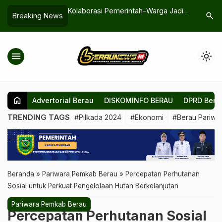
okan
Kolaborasi Pemerintah–Warga Jadi
Hilang Sejak Cari Ga
search
Breaking News
sayan Tak
Kunci Kemajuan Berkelanjutan
Berau, Dua Petani A
Ditemukan Lemas d
Sungai Inaran
menu
light_mode
home
Advertorial Berau
DISKOMINFO BERAU
DPRD Bera
TRENDING TAGS
#Pilkada 2024
#Ekonomi
#Berau Pariwis
Beranda
»
Pariwara Pemkab Berau
»
Percepatan Perhutanan
Sosial untuk Perkuat Pengelolaan Hutan Berkelanjutan
Pariwara Pemkab Berau
Percepatan Perhutanan Sosial