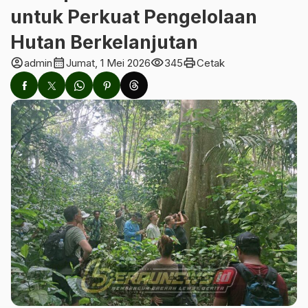
untuk Perkuat Pengelolaan
Hutan Berkelanjutan
account_circle
calendar_month
visibility
print
admin
Jumat, 1 Mei 2026
345
Cetak