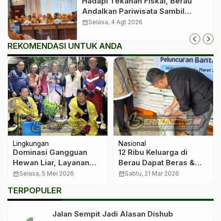
Hadapi Tekanan Fiskal, Berau
Andalkan Pariwisata Sambil
Menanti Dana Transfer Pusat
calendar_month
Selasa, 4 Agt 2026
REKOMENDASI UNTUK ANDA
Lingkungan
Nasional
Dominasi Gangguan
12 Ribu Keluarga di
Hewan Liar, Layanan
Berau Dapat Beras &
Penyelamatan Berau
Minyak Gratis, BULOG
calendar_month
Selasa, 5 Mei 2026
calendar_month
Sabtu, 21 Mar 2026
Kian Adaptif dan
Jangkau Hingga 110
TERPOPULER
Responsif
Kampung
Jalan Sempit Jadi Alasan Dishub