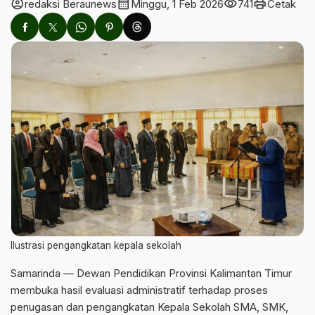
account_circle
calendar_month
visibility
print
redaksi Beraunews
Minggu, 1 Feb 2026
741
Cetak
Ilustrasi pengangkatan kepala sekolah
Samarinda — Dewan Pendidikan Provinsi Kalimantan Timur
membuka hasil evaluasi administratif terhadap proses
penugasan dan pengangkatan Kepala Sekolah SMA, SMK,