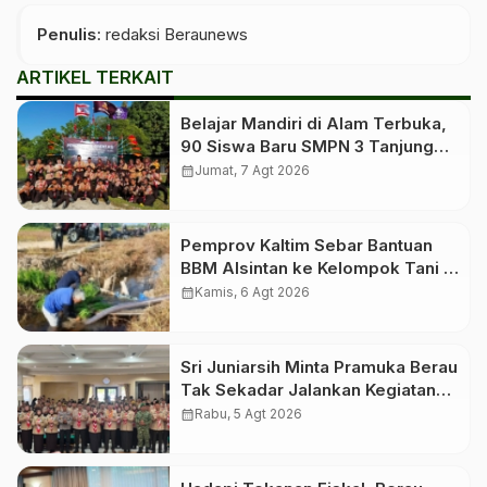
Penulis
: redaksi Beraunews
ARTIKEL TERKAIT
Belajar Mandiri di Alam Terbuka,
90 Siswa Baru SMPN 3 Tanjung
Redeb Ikuti Perkemahan
calendar_month
Jumat, 7 Agt 2026
Pembentukan Karakter
Pemprov Kaltim Sebar Bantuan
BBM Alsintan ke Kelompok Tani di
10 Kabupaten dan Kota
calendar_month
Kamis, 6 Agt 2026
Sri Juniarsih Minta Pramuka Berau
Tak Sekadar Jalankan Kegiatan
Seremonial
calendar_month
Rabu, 5 Agt 2026