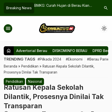
U dengan LAN RI:
BMKG: Curah Hujan di Berau Kian
Gotong R
search
Breaking News
atkan Kompetensi
Tinggi, Potensi Banjir Rob
Pesan Uta
Meningkat
Kemerde
menu
light_mode
home
Advertorial Berau
DISKOMINFO BERAU
DPRD Bera
TRENDING TAGS
#Pilkada 2024
#Ekonomi
#Berau Pariwis
Beranda
»
Pendidikan
»
Ratusan Kepala Sekolah Dilantik,
Prosesnya Dinilai Tak Transparan
Pendidikan
Nasional
Ratusan Kepala Sekolah
Dilantik, Prosesnya Dinilai Tak
Transparan