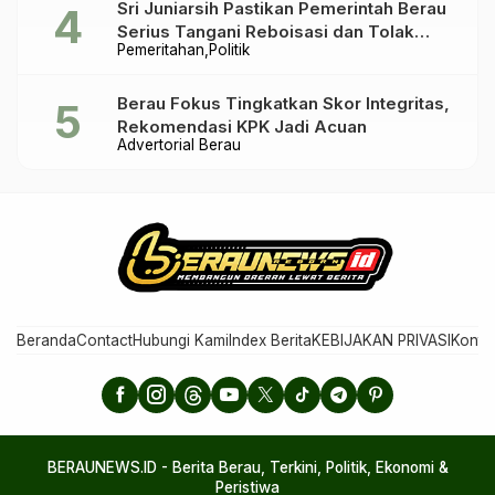
Sri Juniarsih Pastikan Pemerintah Berau
Serius Tangani Reboisasi dan Tolak
Pemeritahan
Politik
Praktik Ilegal
Berau Fokus Tingkatkan Skor Integritas,
Rekomendasi KPK Jadi Acuan
Advertorial Berau
Beranda
Contact
Hubungi Kami
Index Berita
KEBIJAKAN PRIVASI
Konta
BERAUNEWS.ID - Berita Berau, Terkini, Politik, Ekonomi &
Peristiwa