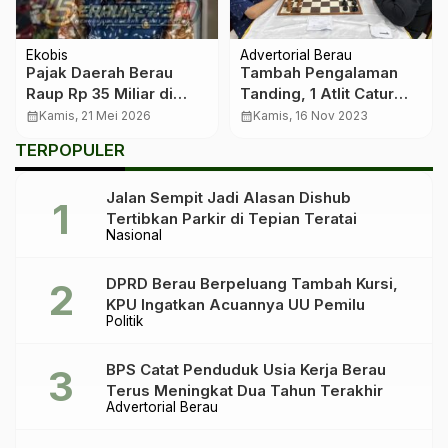
Ekobis
Advertorial Berau
Pajak Daerah Berau
Tambah Pengalaman
Raup Rp 35 Miliar di
Tanding, 1 Atlit Catur
Kuartal Pertama, Kinerja
Junior Bartanding di
calendar_month
Kamis, 21 Mei 2026
calendar_month
Kamis, 16 Nov 2023
Penerimaan Diapresiasi
Balikpapan
TERPOPULER
Bapenda
Jalan Sempit Jadi Alasan Dishub
Tertibkan Parkir di Tepian Teratai
Nasional
DPRD Berau Berpeluang Tambah Kursi,
KPU Ingatkan Acuannya UU Pemilu
Politik
BPS Catat Penduduk Usia Kerja Berau
Terus Meningkat Dua Tahun Terakhir
Advertorial Berau