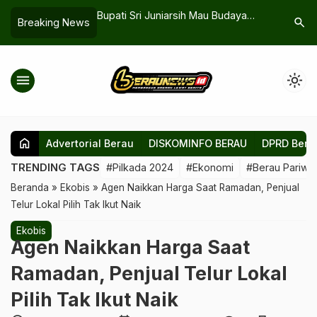
 Empat Kali Semalam,
Bupati Sri Juniarsih Mau Budaya
Disbudpar
search
Breaking News
ram dan Minta PLN
Berau Tetap Hidup Lewat Pelatihan
Siap Pas
awab
Gambus
Promosi
menu
light_mode
home
Advertorial Berau
DISKOMINFO BERAU
DPRD Bera
TRENDING TAGS
#Pilkada 2024
#Ekonomi
#Berau Pariwis
Beranda
»
Ekobis
»
Agen Naikkan Harga Saat Ramadan, Penjual
Telur Lokal Pilih Tak Ikut Naik
Ekobis
Agen Naikkan Harga Saat
Ramadan, Penjual Telur Lokal
Pilih Tak Ikut Naik