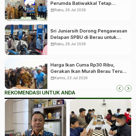
Perumda Batiwakkal Tetap
Berkontribusi untuk PAD
calendar_month
Rabu, 29 Jul 2026
Sri Juniarsih Dorong Pengawasan
Delapan SPBU di Berau untuk
Cegah Penyimpangan
calendar_month
Rabu, 29 Jul 2026
Harga Ikan Cuma Rp30 Ribu,
Gerakan Ikan Murah Berau Terus
Digelar Bergilir di 13 Kecamatan
calendar_month
Kamis, 23 Jul 2026
REKOMENDASI UNTUK ANDA