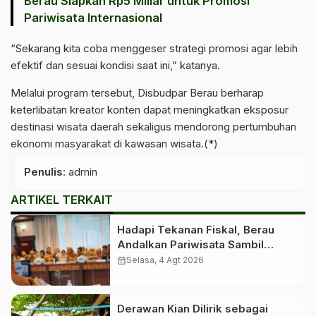
Berau Siapkan Rp5 Miliar untuk Promosi
Pariwisata Internasional
“Sekarang kita coba menggeser strategi promosi agar lebih
efektif dan sesuai kondisi saat ini,” katanya.
Melalui program tersebut, Disbudpar Berau berharap
keterlibatan kreator konten dapat meningkatkan eksposur
destinasi wisata daerah sekaligus mendorong pertumbuhan
ekonomi masyarakat di kawasan wisata.(*)
Penulis
: admin
ARTIKEL TERKAIT
Hadapi Tekanan Fiskal, Berau
Andalkan Pariwisata Sambil
Menanti Dana Transfer Pusat
calendar_month
Selasa, 4 Agt 2026
Derawan Kian Dilirik sebagai