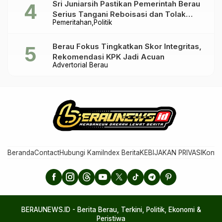
Sri Juniarsih Pastikan Pemerintah Berau
Serius Tangani Reboisasi dan Tolak
Pemeritahan
Politik
Praktik Ilegal
Berau Fokus Tingkatkan Skor Integritas,
Rekomendasi KPK Jadi Acuan
Advertorial Berau
Beranda
Contact
Hubungi Kami
Index Berita
KEBIJAKAN PRIVASI
Konta
BERAUNEWS.ID - Berita Berau, Terkini, Politik, Ekonomi &
Peristiwa