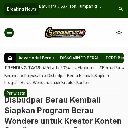
gan Terapkan
Batubara 7.537 Ton Tumpah di
Produk Kr
search
Breaking News
ing untuk Atur Arus
Sungai Berau, Insiden Usai Loading
Dekranas 
di Jety PT Berau Coal
Batu Alam
menu
light_mode
home
Advertorial Berau
DISKOMINFO BERAU
DPRD Bera
TRENDING TAGS
#Pilkada 2024
#Ekonomi
#Berau Pariwis
Beranda
»
Pariwisata
»
Disbudpar Berau Kembali Siapkan
Program Berau Wonders untuk Kreator Konten
Pariwisata
Disbudpar Berau Kembali
Siapkan Program Berau
Wonders untuk Kreator Konten