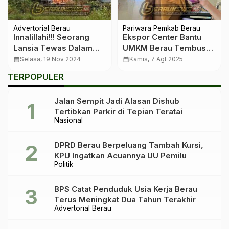
Advertorial Berau
Pariwara Pemkab Berau
Innalillahi!!! Seorang
Ekspor Center Bantu
Lansia Tewas Dalam
UMKM Berau Tembus
Kebakaran di Kampung
Pasar Global, Sri
calendar_month
Selasa, 19 Nov 2024
calendar_month
Kamis, 7 Agt 2025
Batu Putih
Juniarsih: Ini Langkah
TERPOPULER
Nyata Meningkatkan
Daya Saing
Jalan Sempit Jadi Alasan Dishub
Tertibkan Parkir di Tepian Teratai
Nasional
DPRD Berau Berpeluang Tambah Kursi,
KPU Ingatkan Acuannya UU Pemilu
Politik
BPS Catat Penduduk Usia Kerja Berau
Terus Meningkat Dua Tahun Terakhir
Advertorial Berau