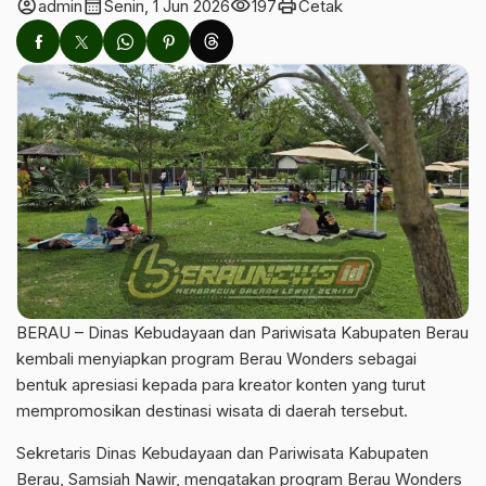
account_circle
calendar_month
visibility
print
admin
Senin, 1 Jun 2026
197
Cetak
BERAU – Dinas Kebudayaan dan Pariwisata Kabupaten Berau
kembali menyiapkan program Berau Wonders sebagai
bentuk apresiasi kepada para kreator konten yang turut
mempromosikan destinasi wisata di daerah tersebut.
Sekretaris Dinas Kebudayaan dan Pariwisata Kabupaten
Berau, Samsiah Nawir, mengatakan program Berau Wonders