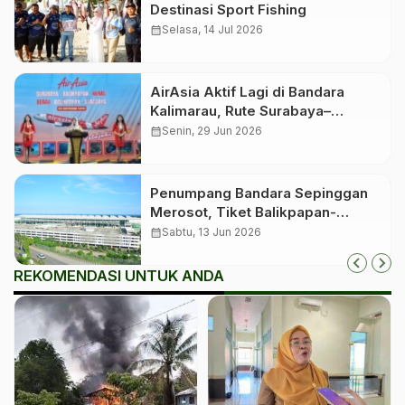
Destinasi Sport Fishing
calendar_month
Selasa, 14 Jul 2026
AirAsia Aktif Lagi di Bandara
Kalimarau, Rute Surabaya–
Balikpapan–Berau Dibuka Kembali
calendar_month
Senin, 29 Jun 2026
Penumpang Bandara Sepinggan
Merosot, Tiket Balikpapan-
Jakarta Tembus Rp2 Juta
calendar_month
Sabtu, 13 Jun 2026
REKOMENDASI UNTUK ANDA