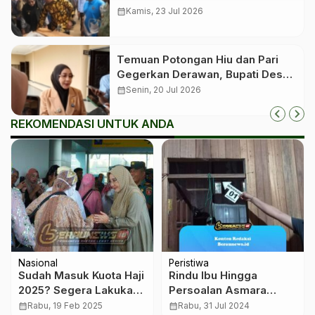
Digelar Bergilir di 13 Kecamatan
calendar_month
Kamis, 23 Jul 2026
Temuan Potongan Hiu dan Pari
Gegerkan Derawan, Bupati Desak
Proses Hukum
calendar_month
Senin, 20 Jul 2026
REKOMENDASI UNTUK ANDA
Nasional
Peristiwa
Sudah Masuk Kuota Haji
Rindu Ibu Hingga
2025? Segera Lakukan
Persoalan Asmara
Pelunasan Sebelum 14
Diduga Jadi Motif MB
calendar_month
Rabu, 19 Feb 2025
calendar_month
Rabu, 31 Jul 2024