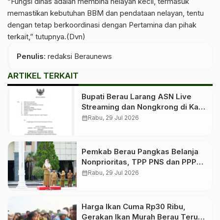
“Fungsi dinas adalah membina nelayan kecil, termasuk
memastikan kebutuhan BBM dan pendataan nelayan, tentu
dengan tetap berkoordinasi dengan Pertamina dan pihak
terkait,” tutupnya.(Dvn)
Penulis
: redaksi Beraunews
ARTIKEL TERKAIT
Bupati Berau Larang ASN Live
Streaming dan Nongkrong di Kafe
Saat Jam Kerja
calendar_month
Rabu, 29 Jul 2026
Pemkab Berau Pangkas Belanja
Nonprioritas, TPP PNS dan PPPK
Tetap Dibayar
calendar_month
Rabu, 29 Jul 2026
Harga Ikan Cuma Rp30 Ribu,
Gerakan Ikan Murah Berau Terus