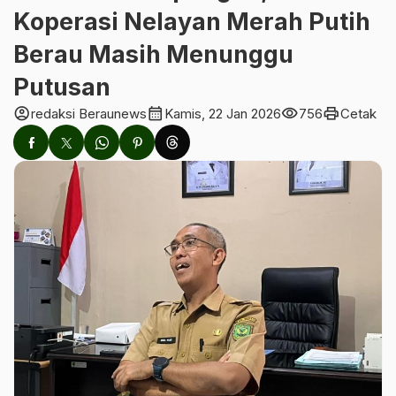
Koperasi Nelayan Merah Putih
Berau Masih Menunggu
Putusan
account_circle
calendar_month
visibility
print
redaksi Beraunews
Kamis, 22 Jan 2026
756
Cetak