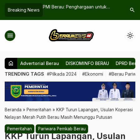
Pendidikan Gratis
PMI Berau: Penghargaan untuk
Mundur d
search
Breaking News
Ekonomi, Warga
Pendonor, Wujud Pengabdian bagi
Sengiang
n Dukungan
Sesama
Amanah S
menu
light_mode
home
Advertorial Berau
DISKOMINFO BERAU
DPRD Bera
TRENDING TAGS
#Pilkada 2024
#Ekonomi
#Berau Pariwis
Beranda
»
Pemeritahan
»
KKP Turun Lapangan, Usulan Koperasi
Nelayan Merah Putih Berau Masih Menunggu Putusan
Pemeritahan
Pariwara Pemkab Berau
KKP Turun Lapangan, Usulan