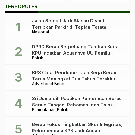
Maret!
Bunuh Diri
TERPOPULER
Jalan Sempit Jadi Alasan Dishub
Tertibkan Parkir di Tepian Teratai
Nasional
DPRD Berau Berpeluang Tambah Kursi,
KPU Ingatkan Acuannya UU Pemilu
Politik
BPS Catat Penduduk Usia Kerja Berau
Terus Meningkat Dua Tahun Terakhir
Advertorial Berau
Sri Juniarsih Pastikan Pemerintah Berau
Serius Tangani Reboisasi dan Tolak
Pemeritahan
Politik
Praktik Ilegal
Berau Fokus Tingkatkan Skor Integritas,
Rekomendasi KPK Jadi Acuan