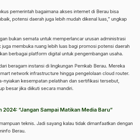
kus pemerintah bagaimana akses internet di Berau bisa
aik, potensi daerah juga lebih mudah dikenal luas,” ungkap
ingan bukan semata untuk memperlancar urusan administrasi
ik juga membuka ruang lebih luas bagi promosi potensi daerah
n berbagai platform digital untuk pengembangan usaha.
ta dari beragam instansi di lingkungan Pemkab Berau. Mereka
art network infrastructure hingga pengelolaan cloud router.
-nyiakan kesempatan pelatihan dan sertifikasi tersebut,
 besar jika diikuti secara mandiri.
n 2024: “Jangan Sampai Matikan Media Baru”
ampuan teknis. Jadi sayang kalau tidak dimanfaatkan dengan
minfo Berau.