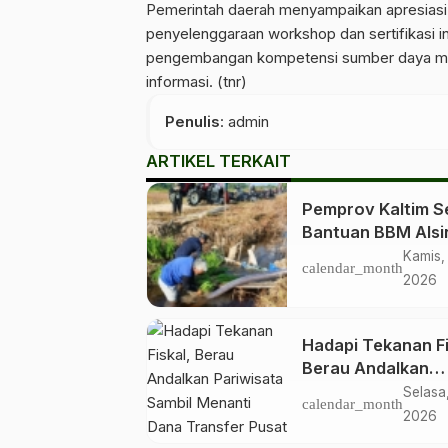
Pemerintah daerah menyampaikan apresiasi
penyelenggaraan workshop dan sertifikasi in
pengembangan kompetensi sumber daya manu
informasi. (tnr)
Penulis
: admin
ARTIKEL TERKAIT
Pemprov Kaltim S
Bantuan BBM Alsi
ke Kelompok Tani 
Kamis,
calendar_month
Kabupaten dan Ko
2026
Hadapi Tekanan Fi
Berau Andalkan
Pariwisata Sambil
Selasa
calendar_month
Menanti Dana Tra
2026
Pusat