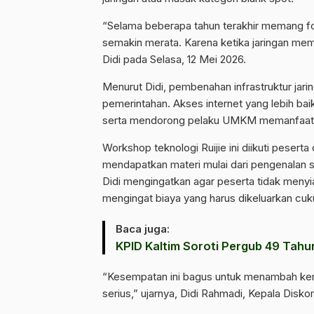
“Selama beberapa tahun terakhir memang fo
semakin merata. Karena ketika jaringan memb
Didi pada Selasa, 12 Mei 2026.
Menurut Didi, pembenahan infrastruktur jar
pemerintahan. Akses internet yang lebih ba
serta mendorong pelaku UMKM memanfaatka
Workshop teknologi Ruijie ini diikuti peser
mendapatkan materi mulai dari pengenalan sm
Didi mengingatkan agar peserta tidak menyia
mengingat biaya yang harus dikeluarkan cukup
Baca juga:
KPID Kaltim Soroti Pergub 49 Tahu
“Kesempatan ini bagus untuk menambah kem
serius,” ujarnya, Didi Rahmadi, Kepala Disko