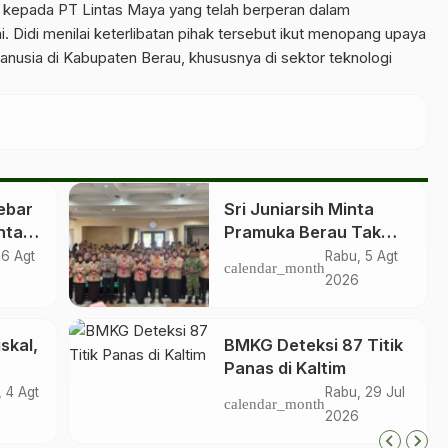
 kepada PT Lintas Maya yang telah berperan dalam
i. Didi menilai keterlibatan pihak tersebut ikut menopang upaya
sia di Kabupaten Berau, khususnya di sektor teknologi
ebar
Sri Juniarsih Minta
ntan
Pramuka Berau Tak
di 10
Sekadar Jalankan
 6 Agt
Rabu, 5 Agt
calendar_month
ta
Kegiatan Seremonial
2026
skal,
BMKG Deteksi 87 Titik
Panas di Kaltim
, 4 Agt
Rabu, 29 Jul
calendar_month
nsfer
2026