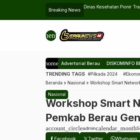
buhan Teluk Sulaiman
Dinas Kesehatan Pionir Tra
Breaking News
Puskesmas
menu
home
Advertorial Berau
DISKOMINFO B
TRENDING TAGS
#Pilkada 2024
#Ekono
Beranda
»
Nasional
»
Workshop Smart Network
Nasional
Workshop Smart N
Pemkab Berau Gen
account_circle
calendar_month
admin
S
Facebook
Twitter
Whatsapp