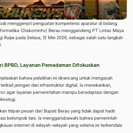
li menggenjot penguatan kompetensi aparatur di bidang
 Informatika (Diskominfo) Berau menggandeng PT Lintas Maya
i Ruijie pada Selasa, 12 Mei 2026, sebagai salah satu langkah
.
ri BPBD, Layanan Pemadaman Difokuskan
jelaskan bahwa pelatihan ini dirancang untuk mengasah
kait jaringan dan infrastruktur digital. Ia menekankan,
kunci agar layanan pemerintahan mampu beradaptasi dengan
knologi.
n titipan pesan dari Bupati Berau yang tidak dapat hadir
asi kelompok tani. Ia menggarisbawahi bahwa pemerintah
auan internet di wilayah-wilayah yang selama ini terkendala