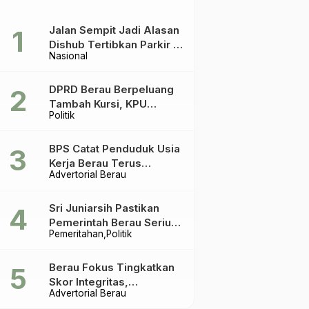
Jalan Sempit Jadi Alasan
Dishub Tertibkan Parkir di
Nasional
Tepian Teratai
DPRD Berau Berpeluang
Tambah Kursi, KPU
Politik
Ingatkan Acuannya UU
Pemilu
BPS Catat Penduduk Usia
Kerja Berau Terus
Advertorial Berau
Meningkat Dua Tahun
Terakhir
Sri Juniarsih Pastikan
Pemerintah Berau Serius
Pemeritahan
Politik
Tangani Reboisasi dan
Tolak Praktik Ilegal
Berau Fokus Tingkatkan
Skor Integritas,
Advertorial Berau
Rekomendasi KPK Jadi