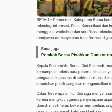
BERAU – Pemerintah Kabupaten Berau kemba
teknologi informasi. Dinas Komunikasi dan
menggelar workshop dan sertifikasi teknolog
menjawab derasnya arus transformasi digital
Baca juga:
Pemkab Berau Pisahkan Damkar da
Kepala Diskominfo Berau, Didi Rahmadi, men
kemampuan teknis para peserta, khususnya ter
penguatan kapasitas di sektor ini menjadi 
kebutuhan publik yang kian mengandalkan te
Dalam kesempatan itu, Didi juga menyampaika
karena mengikuti agenda penyampaian aspir
daerah masih terus bekerja memperluas jangk
jaringan atau masuk kategori blank spot.