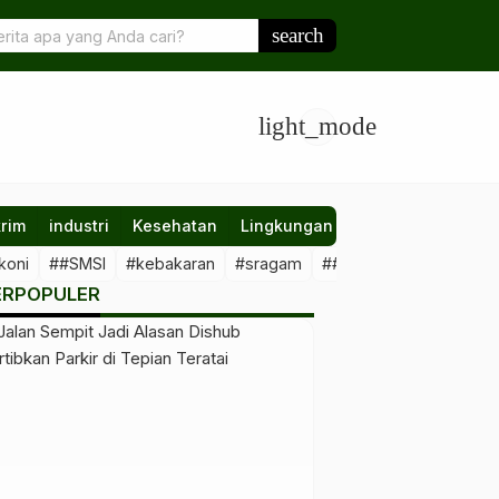
ng Merah hingga Kopi Dongkrak Inflasi Berau Agustus 2025 ke 1,8
search
light_mode
rim
industri
Kesehatan
Lingkungan
Nasional
Olahr
koni
##SMSI
#kebakaran
#sragam
##sawit #illegal
##Kal
ERPOPULER