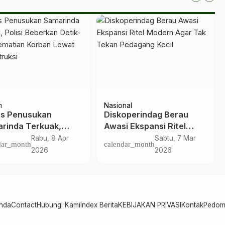
kungan
DPRD Berau
 Desak Pemkab
Kurang Perawatan,
u Awasi Ketat
Banyak PJU di Berau
ivitas Pertambangan
Mati Berbulan-bulan
Senin, 22 Jul
Senin, 3 Mar
ndar_month
calendar_month
2024
2025
nda
Contact
Hubungi Kami
Index Berita
KEBIJAKAN PRIVASI
Kontak
Pedom