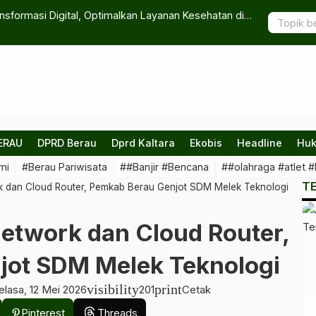
nsformasi Digital, Optimalkan Layanan Kesehatan di
Harga Bawa
Persen
ERAU
DPRD Berau
Dprd Kaltara
Ekobis
Headline
Huk
mi
#Berau Pariwisata
##Banjir #Bencana
##olahraga #atlet #
T
 dan Cloud Router, Pemkab Berau Genjot SDM Melek Teknologi
etwork dan Cloud Router,
jot SDM Melek Teknologi
visibility
print
elasa, 12 Mei 2026
201
Cetak
Pinterest
Threads