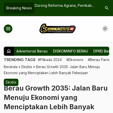
orma Agraria, Pemkab
Tanpa Penangkaran, Setiap Buaya
Waris
search
Breaking News
an ASN Profesional di
yang Ditangkap di Berau Wajib
Tradi
tanahan
Dikembalikan ke Alam Liar
menu
light_mode
home
Advertorial Berau
DISKOMINFO BERAU
DPRD Bera
TRENDING TAGS
#Pilkada 2024
#Ekonomi
#Berau Pariwis
Beranda
»
Ekobis
»
Berau Growth 2035: Jalan Baru Menuju
Ekonomi yang Menciptakan Lebih Banyak Pekerjaan
Ekobis
Berau Growth 2035: Jalan Baru
Menuju Ekonomi yang
Menciptakan Lebih Banyak