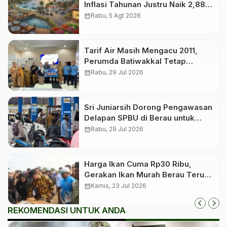
Inflasi Tahunan Justru Naik 2,88
Persen
calendar_month
Rabu, 5 Agt 2026
Tarif Air Masih Mengacu 2011,
Perumda Batiwakkal Tetap
Berkontribusi untuk PAD
calendar_month
Rabu, 29 Jul 2026
Sri Juniarsih Dorong Pengawasan
Delapan SPBU di Berau untuk
Cegah Penyimpangan
calendar_month
Rabu, 29 Jul 2026
Harga Ikan Cuma Rp30 Ribu,
Gerakan Ikan Murah Berau Terus
Digelar Bergilir di 13 Kecamatan
calendar_month
Kamis, 23 Jul 2026
REKOMENDASI UNTUK ANDA