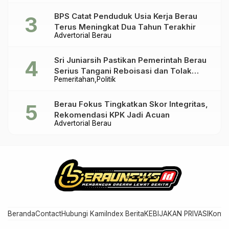
BPS Catat Penduduk Usia Kerja Berau
Terus Meningkat Dua Tahun Terakhir
Advertorial Berau
Sri Juniarsih Pastikan Pemerintah Berau
Serius Tangani Reboisasi dan Tolak
Pemeritahan
Politik
Praktik Ilegal
Berau Fokus Tingkatkan Skor Integritas,
Rekomendasi KPK Jadi Acuan
Advertorial Berau
Beranda
Contact
Hubungi Kami
Index Berita
KEBIJAKAN PRIVASI
Konta