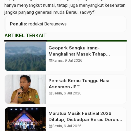
hanya menyangkut nutrisi, tetapi juga menyangkut kesehatan
jangka panjang generasi muda Berau. (adv/yf)
Penulis
: redaksi Beraunews
ARTIKEL TERKAIT
Geopark Sangkulirang-
Mangkalihat Masuk Tahap
Verifikasi Lapangan untuk
calendar_month
Kamis, 9 Jul 2026
Penetapan Geopark Nasional
Pemkab Berau Tunggu Hasil
Asesmen JPT
calendar_month
Senin, 6 Jul 2026
Maratua Musik Festival 2026
Ditutup, Disbudpar Berau Dorong
Event Jadi Pengungkit Pariwisata
calendar_month
Senin, 6 Jul 2026