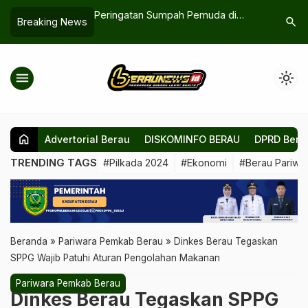
gatan Sumpah Pemuda di
Dua Calon Unsur Pimpinan DPRD
search
Breaking News
Tampilkan Ragam Budaya
Berau Segera Diusulkan, NasDem
ara
Masih Menunggu
menu
light_mode
home
Advertorial Berau
DISKOMINFO BERAU
DPRD Bera
TRENDING TAGS
#Pilkada 2024
#Ekonomi
#Berau Pariwis
Beranda
»
Pariwara Pemkab Berau
»
Dinkes Berau Tegaskan
SPPG Wajib Patuhi Aturan Pengolahan Makanan
Pariwara Pemkab Berau
Dinkes Berau Tegaskan SPPG