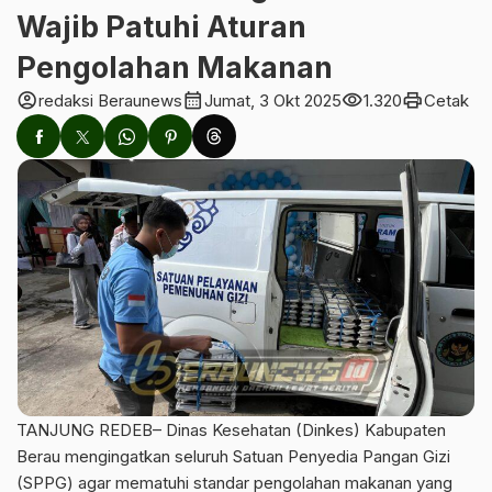
Wajib Patuhi Aturan
Pengolahan Makanan
account_circle
calendar_month
visibility
print
redaksi Beraunews
Jumat, 3 Okt 2025
1.320
Cetak
TANJUNG REDEB– Dinas Kesehatan (Dinkes) Kabupaten
Berau mengingatkan seluruh Satuan Penyedia Pangan Gizi
(SPPG) agar mematuhi standar pengolahan makanan yang