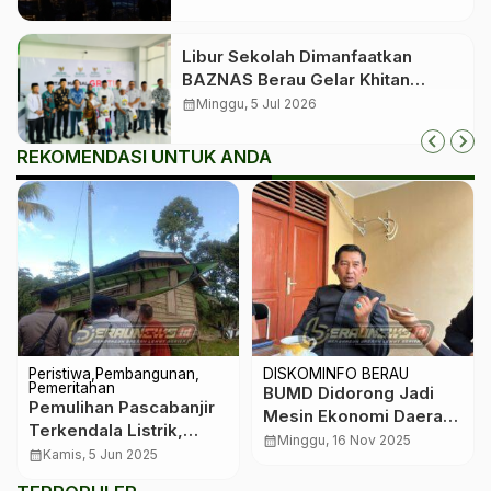
Libur Sekolah Dimanfaatkan
BAZNAS Berau Gelar Khitan
Massal bagi 350 Anak
calendar_month
Minggu, 5 Jul 2026
REKOMENDASI UNTUK ANDA
Peristiwa
Pembangunan
DISKOMINFO BERAU
Pemeritahan
BUMD Didorong Jadi
Pemulihan Pascabanjir
Mesin Ekonomi Daerah:
Terkendala Listrik,
Komisi II DPRD Berau
calendar_month
Minggu, 16 Nov 2025
Pemkab Diminta Turun
calendar_month
Kamis, 5 Jun 2025
Ingin Kontribusi PAD
Tangan
Lebih Kuat