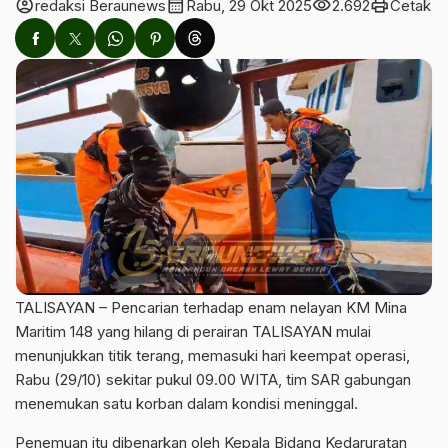
account_circle
calendar_month
visibility
print
redaksi Beraunews
Rabu, 29 Okt 2025
2.692
Cetak
TALISAYAN – Pencarian terhadap enam nelayan KM Mina
Maritim 148 yang hilang di perairan TALISAYAN mulai
menunjukkan titik terang, memasuki hari keempat operasi,
Rabu (29/10) sekitar pukul 09.00 WITA, tim SAR gabungan
menemukan satu korban dalam kondisi meninggal.
‎Penemuan itu dibenarkan oleh Kepala Bidang Kedaruratan