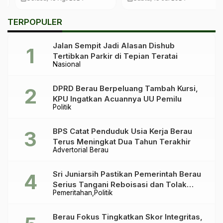
Disatukan di Satu
Gedung
TERPOPULER
Jalan Sempit Jadi Alasan Dishub
Tertibkan Parkir di Tepian Teratai
Nasional
DPRD Berau Berpeluang Tambah Kursi,
KPU Ingatkan Acuannya UU Pemilu
Politik
BPS Catat Penduduk Usia Kerja Berau
Terus Meningkat Dua Tahun Terakhir
Advertorial Berau
Sri Juniarsih Pastikan Pemerintah Berau
Serius Tangani Reboisasi dan Tolak
Pemeritahan
Politik
Praktik Ilegal
Berau Fokus Tingkatkan Skor Integritas,