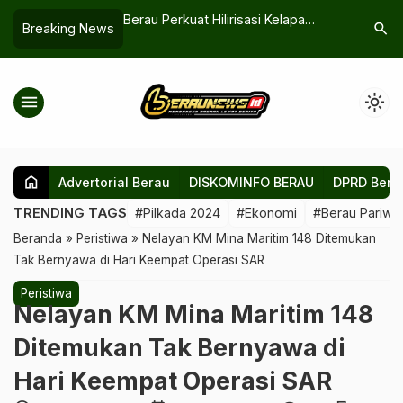
indak Lanjut Gedung
Berau Perkuat Hilirisasi Kelapa
Anggaran 
search
Breaking News
Berau
Dalam, Kampung Giring-Giring
Pembangu
Siapkan Produksi Sabun
Berau Ga
menu
light_mode
home
Advertorial Berau
DISKOMINFO BERAU
DPRD Bera
TRENDING TAGS
#Pilkada 2024
#Ekonomi
#Berau Pariwis
Beranda
»
Peristiwa
»
‎Nelayan KM Mina Maritim 148 Ditemukan
Tak Bernyawa di Hari Keempat Operasi SAR
Peristiwa
‎Nelayan KM Mina Maritim 148
Ditemukan Tak Bernyawa di
Hari Keempat Operasi SAR