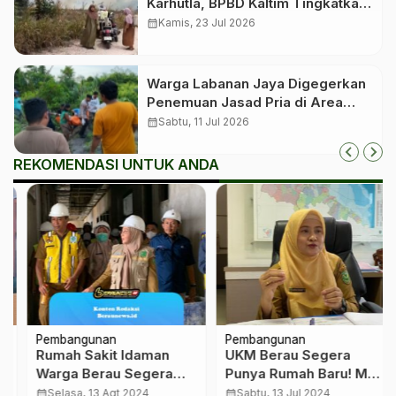
Karhutla, BPBD Kaltim Tingkatkan
Kewaspadaan Jelang Puncak
calendar_month
Kamis, 23 Jul 2026
Kemarau
Warga Labanan Jaya Digegerkan
Penemuan Jasad Pria di Area
Perkebunan
calendar_month
Sabtu, 11 Jul 2026
REKOMENDASI UNTUK ANDA
Pembangunan
Pembangunan
Rumah Sakit Idaman
UKM Berau Segera
Warga Berau Segera
Punya Rumah Baru! MPP
Terwujud!
dan UKM Center Akan
calendar_month
Selasa, 13 Agt 2024
calendar_month
Sabtu, 13 Jul 2024