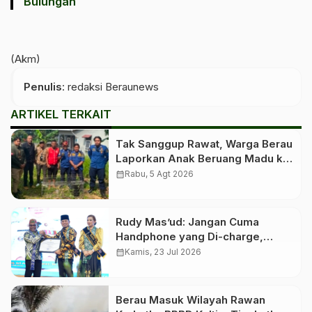
Bulungan
(Akm)
Penulis
: redaksi Beraunews
ARTIKEL TERKAIT
Tak Sanggup Rawat, Warga Berau
Laporkan Anak Beruang Madu ke
Petugas
calendar_month
Rabu, 5 Agt 2026
Rudy Mas’ud: Jangan Cuma
Handphone yang Di-charge,
Keluarga Juga Wajib Di-charge
calendar_month
Kamis, 23 Jul 2026
Berau Masuk Wilayah Rawan