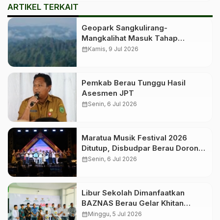
ARTIKEL TERKAIT
Geopark Sangkulirang-
Mangkalihat Masuk Tahap
Verifikasi Lapangan untuk
calendar_month
Kamis, 9 Jul 2026
Penetapan Geopark Nasional
Pemkab Berau Tunggu Hasil
Asesmen JPT
calendar_month
Senin, 6 Jul 2026
Maratua Musik Festival 2026
Ditutup, Disbudpar Berau Dorong
Event Jadi Pengungkit Pariwisata
calendar_month
Senin, 6 Jul 2026
Libur Sekolah Dimanfaatkan
BAZNAS Berau Gelar Khitan
Massal bagi 350 Anak
calendar_month
Minggu, 5 Jul 2026