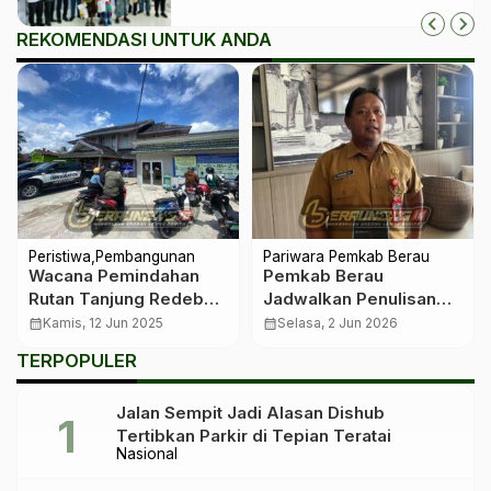
REKOMENDASI UNTUK ANDA
Peristiwa
Pembangunan
Pariwara Pemkab Berau
Wacana Pemindahan
Pemkab Berau
Rutan Tanjung Redeb
Jadwalkan Penulisan
ke Pulau Menguat,
Makalah Selter JPT
calendar_month
Kamis, 12 Jun 2025
calendar_month
Selasa, 2 Jun 2026
Terkendala
Pratama pada Juni 2026
TERPOPULER
Overkapasitas dan
Lokasi
Jalan Sempit Jadi Alasan Dishub
Tertibkan Parkir di Tepian Teratai
Nasional