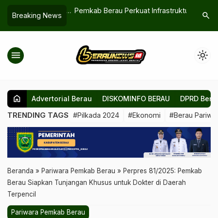
 Beri Hadiah Umroh
Pemkab Berau Perkuat Infrastruktur
Waspada 
search
Breaking News
iarah untuk Penjaga
Digital, WiFi Gratis Hingga Standar
Pembatas
Non-Muslim
Kompetensi Wartawan
menu
light_mode
home
Advertorial Berau
DISKOMINFO BERAU
DPRD Bera
TRENDING TAGS
#Pilkada 2024
#Ekonomi
#Berau Pariwis
Beranda
»
Pariwara Pemkab Berau
»
Perpres 81/2025: Pemkab
Berau Siapkan Tunjangan Khusus untuk Dokter di Daerah
Terpencil
Pariwara Pemkab Berau