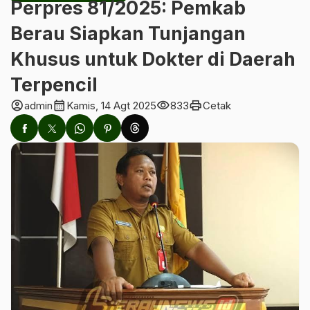
Perpres 81/2025: Pemkab
Berau Siapkan Tunjangan
Khusus untuk Dokter di Daerah
Terpencil
account_circle
calendar_month
visibility
print
admin
Kamis, 14 Agt 2025
833
Cetak