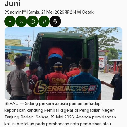
Juni
account_circle
calendar_month
visibility
print
admin
Kamis, 21 Mei 2026
214
Cetak
BERAU — Sidang perkara asusila paman terhadap
keponakan kandung kembali digelar di Pengadilan Negeri
Tanjung Redeb, Selasa, 19 Mei 2026. Agenda persidangan
kali ini berfokus pada pembacaan nota pembelaan atau