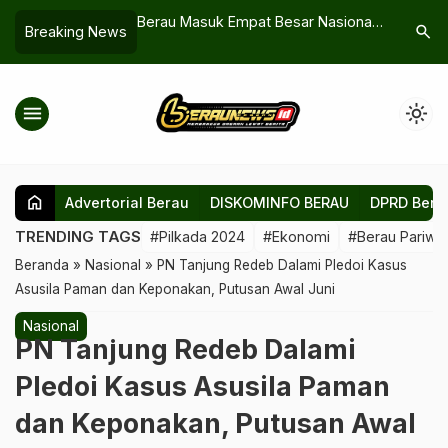
Mina Maritim 148
Berau Masuk Empat Besar Nasional
Abrasi Te
search
Breaking News
kan, Tim Terus
Titik Panas Berstatus Tinggi, Warga
Pulau Mar
arian
Diminta Tingkatkan Kewaspadaan
menu
light_mode
home
Advertorial Berau
DISKOMINFO BERAU
DPRD Bera
TRENDING TAGS
#Pilkada 2024
#Ekonomi
#Berau Pariwis
Beranda
»
Nasional
»
PN Tanjung Redeb Dalami Pledoi Kasus
Asusila Paman dan Keponakan, Putusan Awal Juni
Nasional
PN Tanjung Redeb Dalami
Pledoi Kasus Asusila Paman
dan Keponakan, Putusan Awal