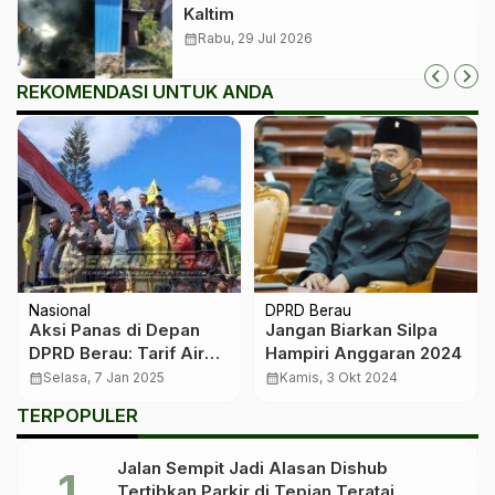
Kaltim
calendar_month
Rabu, 29 Jul 2026
REKOMENDASI UNTUK ANDA
Nasional
DPRD Berau
Aksi Panas di Depan
Jangan Biarkan Silpa
DPRD Berau: Tarif Air
Hampiri Anggaran 2024
Kembali ke Harga Lama
calendar_month
Selasa, 7 Jan 2025
calendar_month
Kamis, 3 Okt 2024
TERPOPULER
Jalan Sempit Jadi Alasan Dishub
Tertibkan Parkir di Tepian Teratai