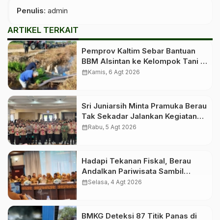
Penulis
: admin
ARTIKEL TERKAIT
Pemprov Kaltim Sebar Bantuan
BBM Alsintan ke Kelompok Tani di
10 Kabupaten dan Kota
calendar_month
Kamis, 6 Agt 2026
Sri Juniarsih Minta Pramuka Berau
Tak Sekadar Jalankan Kegiatan
Seremonial
calendar_month
Rabu, 5 Agt 2026
Hadapi Tekanan Fiskal, Berau
Andalkan Pariwisata Sambil
Menanti Dana Transfer Pusat
calendar_month
Selasa, 4 Agt 2026
BMKG Deteksi 87 Titik Panas di