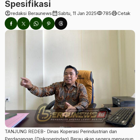
Spesifikasi
account_circle
calendar_month
visibility
print
redaksi Beraunews
Sabtu, 11 Jan 2025
785
Cetak
TANJUNG REDEB- Dinas Koperasi Perindustrian dan
Perdagangan (Diskoperindag) Berau akan segera menyusun