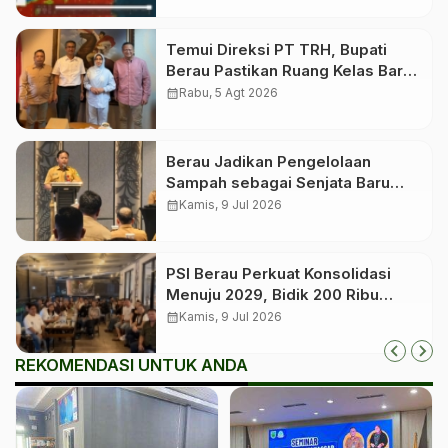
Kewaspadaan
Temui Direksi PT TRH, Bupati
Berau Pastikan Ruang Kelas Baru
untuk Birang
calendar_month
Rabu, 5 Agt 2026
Berau Jadikan Pengelolaan
Sampah sebagai Senjata Baru
Tekan Angka Stunting
calendar_month
Kamis, 9 Jul 2026
PSI Berau Perkuat Konsolidasi
Menuju 2029, Bidik 200 Ribu
Anggota dan Roadshow hingga
calendar_month
Kamis, 9 Jul 2026
Kampung
REKOMENDASI UNTUK ANDA