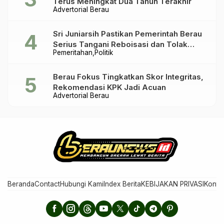
Terus Meningkat Dua Tahun Terakhir
Advertorial Berau
Sri Juniarsih Pastikan Pemerintah Berau
Serius Tangani Reboisasi dan Tolak
Pemeritahan
Politik
Praktik Ilegal
Berau Fokus Tingkatkan Skor Integritas,
Rekomendasi KPK Jadi Acuan
Advertorial Berau
Beranda
Contact
Hubungi Kami
Index Berita
KEBIJAKAN PRIVASI
Konta