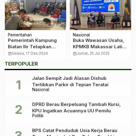
Pemeritahan
Nasional
Pemerintah Kampung
Buka Wawasan Usaha,
Biatan Ilir Tetapkan
KPMKB Makassar Latih
Peraturan Baru Tentang
Pelajar Berau Kenal
calendar_month
Selasa, 17 Des 2024
calendar_month
Jumat, 25 Jul 2025
Administrasi Tanah
Dunia UMKM
TERPOPULER
Jalan Sempit Jadi Alasan Dishub
Tertibkan Parkir di Tepian Teratai
Nasional
DPRD Berau Berpeluang Tambah Kursi,
KPU Ingatkan Acuannya UU Pemilu
Politik
BPS Catat Penduduk Usia Kerja Berau