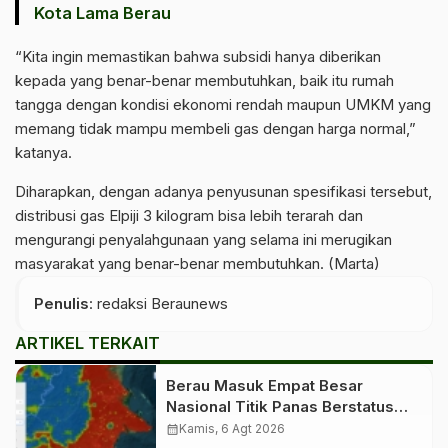
Kota Lama Berau
“Kita ingin memastikan bahwa subsidi hanya diberikan
kepada yang benar-benar membutuhkan, baik itu rumah
tangga dengan kondisi ekonomi rendah maupun UMKM yang
memang tidak mampu membeli gas dengan harga normal,”
katanya.
Diharapkan, dengan adanya penyusunan spesifikasi tersebut,
distribusi gas Elpiji 3 kilogram bisa lebih terarah dan
mengurangi penyalahgunaan yang selama ini merugikan
masyarakat yang benar-benar membutuhkan. (Marta)
Penulis
: redaksi Beraunews
ARTIKEL TERKAIT
Berau Masuk Empat Besar
Nasional Titik Panas Berstatus
Tinggi, Warga Diminta Tingkatkan
calendar_month
Kamis, 6 Agt 2026