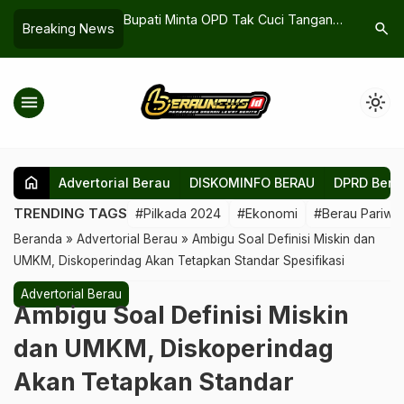
angkas Belanja
Bupati Minta OPD Tak Cuci Tangan
Kerusaka
search
Breaking News
TPP PNS dan PPPK
Soal Perawatan Infrastruktur
Utama Pa
menu
light_mode
home
Advertorial Berau
DISKOMINFO BERAU
DPRD Bera
TRENDING TAGS
#Pilkada 2024
#Ekonomi
#Berau Pariwis
Beranda
»
Advertorial Berau
»
Ambigu Soal Definisi Miskin dan
UMKM, Diskoperindag Akan Tetapkan Standar Spesifikasi
Advertorial Berau
Ambigu Soal Definisi Miskin
dan UMKM, Diskoperindag
Akan Tetapkan Standar