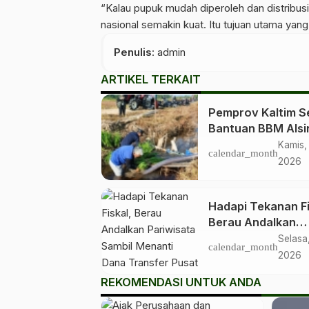
“Kalau pupuk mudah diperoleh dan distribusi
nasional semakin kuat. Itu tujuan utama yang
Penulis
: admin
ARTIKEL TERKAIT
Pemprov Kaltim S
Bantuan BBM Alsi
ke Kelompok Tani 
Kamis,
calendar_month
Kabupaten dan Ko
2026
Hadapi Tekanan Fi
Berau Andalkan
Pariwisata Sambil
Selasa
calendar_month
Menanti Dana Tra
2026
Pusat
REKOMENDASI UNTUK ANDA