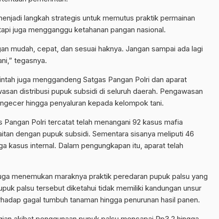
menjadi langkah strategis untuk memutus praktik permainan
etapi juga mengganggu ketahanan pangan nasional.
an mudah, cepat, dan sesuai haknya. Jangan sampai ada lagi
ni,” tegasnya.
rintah juga menggandeng Satgas Pangan Polri dan aparat
an distribusi pupuk subsidi di seluruh daerah. Pengawasan
 pengecer hingga penyaluran kepada kelompok tani.
 Pangan Polri tercatat telah menangani 92 kasus mafia
aitan dengan pupuk subsidi. Sementara sisanya meliputi 46
ga kasus internal. Dalam pengungkapan itu, aparat telah
h juga menemukan maraknya praktik peredaran pupuk palsu yang
puk palsu tersebut diketahui tidak memiliki kandungan unsur
rhadap gagal tumbuh tanaman hingga penurunan hasil panen.
gian akibat penggunaan pupuk palsu mencapai Rp3,2 hingga