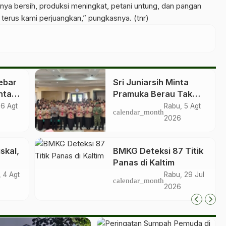
nya bersih, produksi meningkat, petani untung, dan pangan
 terus kami perjuangkan,” pungkasnya. (tnr)
ebar
Sri Juniarsih Minta
ntan
Pramuka Berau Tak
di 10
Sekadar Jalankan
 6 Agt
Rabu, 5 Agt
calendar_month
ta
Kegiatan Seremonial
2026
skal,
BMKG Deteksi 87 Titik
Panas di Kaltim
, 4 Agt
Rabu, 29 Jul
calendar_month
nsfer
2026