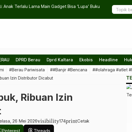
i: Anak Terlalu Lama Main Gadget Bisa ‘Lupa’ Buku
Disdik Bera
ERAU
DPRD Berau
Dprd Kaltara
Ekobis
Headline
Huk
mi
#Berau Pariwisata
##Banjir #Bencana
##olahraga #atlet #
T
buan Izin Distributor Dicabut
uk, Ribuan Izin
t
visibility
print
elasa, 26 Mei 2026
174
Cetak
Pinterest
Threads