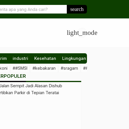
u Siapkan Guru Melek Teknologi, AI dan Deep Learning Jadi Fokus
search
light_mode
rim
industri
Kesehatan
Lingkungan
Nasional
Olahr
koni
##SMSI
#kebakaran
#sragam
##sawit #illegal
##Kal
ERPOPULER