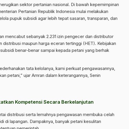
i merugikan sektor pertanian nasional. Di bawah kepemimpinan
enterian Pertanian Republik Indonesia mulai melakukan
ola pupuk subsidi agar lebih tepat sasaran, transparan, dan
an mencabut sebanyak 2.231 izin pengecer dan distributor
n distribusi maupun harga eceran tertinggi (HET). Kebijakan
 subsidi benar-benar sampai kepada petani yang berhak
 sederhanakan tata kelolanya, kami perkuat pengawasannya,
kan petani,” ujar Amran dalam keterangannya, Senin
atkan Kompetensi Secara Berkelanjutan
antai distribusi serta lemahnya pengawasan membuka celah
di di lapangan. Dampaknya, banyak petani kesulitan
tentuan pemerintah.