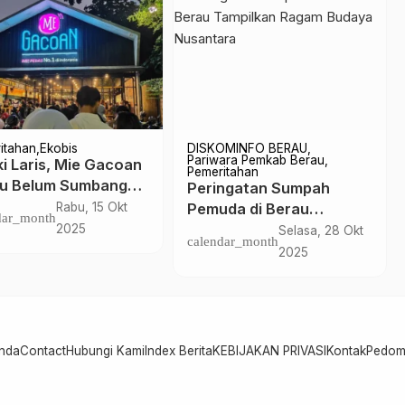
Kesehatan
h Tiga Hari
RSUD Baru Berau
anye MP-AW, Soal
Ditargetkan Buka Mei
idikan dan
2026, Empat Layanan
Jumat, 27 Sep
Sabtu, 4 Apr
dar_month
calendar_month
hatan Paling Banyak
Dasar Jadi Syarat Utama
2024
2026
luhkan
nda
Contact
Hubungi Kami
Index Berita
KEBIJAKAN PRIVASI
Kontak
Pedom