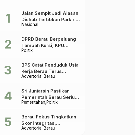
Jalan Sempit Jadi Alasan
Dishub Tertibkan Parkir di
Nasional
Tepian Teratai
DPRD Berau Berpeluang
Tambah Kursi, KPU
Politik
Ingatkan Acuannya UU
Pemilu
BPS Catat Penduduk Usia
Kerja Berau Terus
Advertorial Berau
Meningkat Dua Tahun
Terakhir
Sri Juniarsih Pastikan
Pemerintah Berau Serius
Pemeritahan
Politik
Tangani Reboisasi dan
Tolak Praktik Ilegal
Berau Fokus Tingkatkan
Skor Integritas,
Advertorial Berau
Rekomendasi KPK Jadi