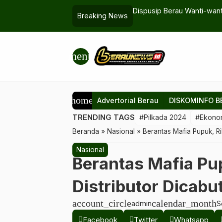
endidikan dan Kesehatan Paling Banyak
Dispusip Berau Wanti-want
Breaking News
menu
home
Advertorial Berau
DISKOMINFO B
TRENDING TAGS
#Pilkada 2024
#Ekono
Beranda
»
Nasional
»
Berantas Mafia Pupuk, Ri
Nasional
Berantas Mafia Pup
Distributor Dicabu
account_circle
calendar_month
admin
S
Facebook
Twitter
Whatsapp