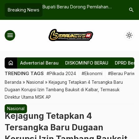
erempuan Ikut
Bupati Berau Dorong Pemilahan
Batubara
search
Breaking News
, Kartini Dirayakan
Sampah Rumah Tangga, Sebut
Sungai Be
erbeda
Peluang Ekonomi dari Limbah Plastik
di Jety P
menu
light_mode
home
Advertorial Berau
DISKOMINFO BERAU
DPRD Bera
TRENDING TAGS
#Pilkada 2024
#Ekonomi
#Berau Pariwis
Beranda
»
Nasional
»
Kejagung Tetapkan 4 Tersangka Baru
Dugaan Korupsi Izin Tambang Bauksit di Kalbar, Termasuk
Direktur Utama MSK AP
Nasional
Kejagung Tetapkan 4
Tersangka Baru Dugaan
Korupsi Izin Tambang Bauksit