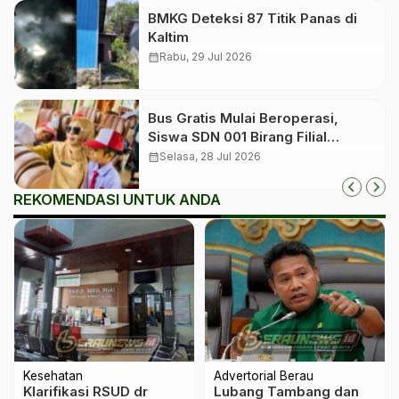
BMKG Deteksi 87 Titik Panas di
Kaltim
calendar_month
Rabu, 29 Jul 2026
Bus Gratis Mulai Beroperasi,
Siswa SDN 001 Birang Filial
Berangkat ke Sekolah Induk
calendar_month
Selasa, 28 Jul 2026
REKOMENDASI UNTUK ANDA
Kesehatan
Advertorial Berau
Klarifikasi RSUD dr
Lubang Tambang dan