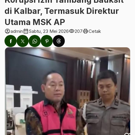
di Kalbar, Termasuk Direktur
Utama MSK AP
account_circle
calendar_month
visibility
print
admin
Sabtu, 23 Mei 2026
207
Cetak