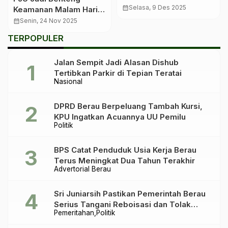
Manfaatkan Peluang
calendar_month
Selasa, 9 Des 2025
Keamanan Malam Hari,
Emas KUR UMKM Tanpa
DPRD Desak
calendar_month
Senin, 24 Nov 2025
Jaminan
Pemerataan hingga
TERPOPULER
Pelosok Berau
Jalan Sempit Jadi Alasan Dishub
Tertibkan Parkir di Tepian Teratai
Nasional
DPRD Berau Berpeluang Tambah Kursi,
KPU Ingatkan Acuannya UU Pemilu
Politik
BPS Catat Penduduk Usia Kerja Berau
Terus Meningkat Dua Tahun Terakhir
Advertorial Berau
Sri Juniarsih Pastikan Pemerintah Berau
Serius Tangani Reboisasi dan Tolak
Pemeritahan
Politik
Praktik Ilegal