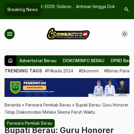
024-2029: Gideon
Antrean hingga Dokter Bertugas Kini
Berau Be
search
Breaking News
…
nampung Aspirasi
Terpantau, Dinkes Berau Andalkan
Aplikasi Mandau
menu
light_mode
home
Advertorial Berau
DISKOMINFO BERAU
DPRD Bera
TRENDING TAGS
#Pilkada 2024
#Ekonomi
#Berau Pariwis
Beranda
»
Pariwara Pemkab Berau
»
Bupati Berau: Guru Honorer
Tetap Diakomodasi Melalui Skema Paruh Waktu
Pariwara Pemkab Berau
Bupati Berau: Guru Honorer