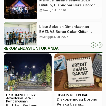
Maratua Musik Festival 2026
Ditutup, Disbudpar Berau Dorong
Event Jadi Pengungkit Pariwisata
calendar_month
Senin, 6 Jul 2026
Libur Sekolah Dimanfaatkan
BAZNAS Berau Gelar Khitan
Massal bagi 350 Anak
calendar_month
Minggu, 5 Jul 2026
REKOMENDASI UNTUK ANDA
DISKOMINFO BERAU
DISKOMINFO BERAU
Advertorial Berau
Diskoperindag Dorong
Pembangunan
Pelaku Usaha
‎PJU Jadi Benteng