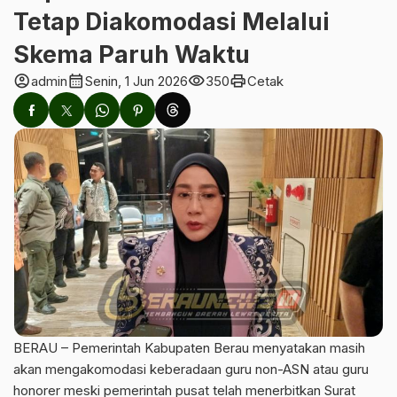
Tetap Diakomodasi Melalui
Skema Paruh Waktu
account_circle
calendar_month
visibility
print
admin
Senin, 1 Jun 2026
350
Cetak
BERAU – Pemerintah Kabupaten Berau menyatakan masih
akan mengakomodasi keberadaan guru non-ASN atau guru
honorer meski pemerintah pusat telah menerbitkan Surat