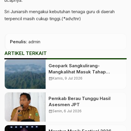
ucapnya.
Sri Juniarsih mengakui kebutuhan tenaga guru di daerah
terpencil masih cukup tinggi.(*adv/tnr)
Penulis
: admin
ARTIKEL TERKAIT
Geopark Sangkulirang-
Mangkalihat Masuk Tahap
Verifikasi Lapangan untuk
calendar_month
Kamis, 9 Jul 2026
Penetapan Geopark Nasional
Pemkab Berau Tunggu Hasil
Asesmen JPT
calendar_month
Senin, 6 Jul 2026